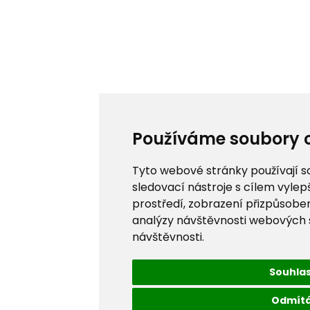
Používáme soubory 
Tyto webové stránky používají s
sledovací nástroje s cílem vylep
prostředí, zobrazení přizpůsobe
analýzy návštěvnosti webových st
návštěvnosti.
Souhla
Odmít