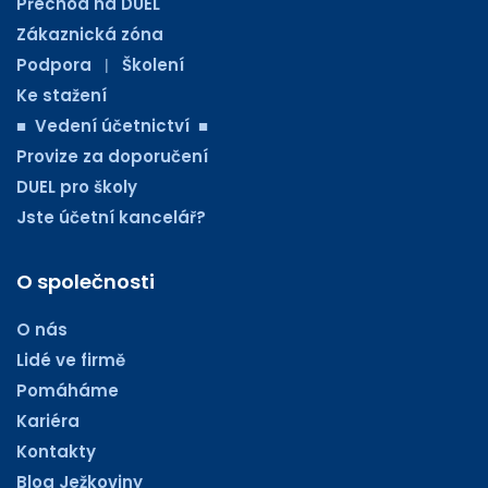
Přechod na DUEL
Zákaznická zóna
Podpora
Školení
|
Ke stažení
■ Vedení účetnictví ■
Provize za doporučení
DUEL pro školy
Jste účetní kancelář?
O společnosti
O nás
Lidé ve firmě
Pomáháme
Kariéra
Kontakty
Blog Ježkoviny