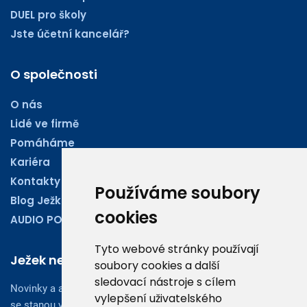
DUEL pro školy
Jste účetní kancelář?
O společnosti
O nás
Lidé ve firmě
Pomáháme
Kariéra
Kontakty
Používáme soubory
Blog Ježkoviny
cookies
AUDIO PODCASTY
Tyto webové stránky používají
Ježek newsletter
soubory cookies a další
sledovací nástroje s cílem
Novinky a aktuality z oboru účetnictví, obchodu či legislativy
vylepšení uživatelského
se stanou vaším dobrým rádcem.