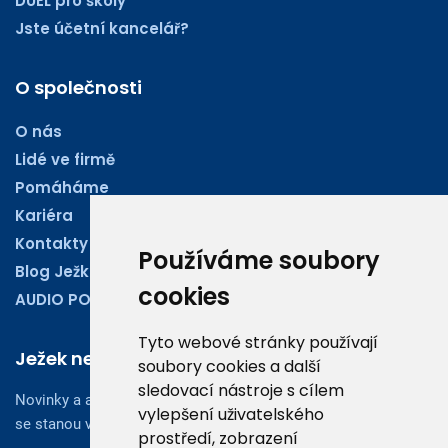
DUEL pro školy
Jste účetní kancelář?
O společnosti
O nás
Lidé ve firmě
Pomáháme
Kariéra
Kontakty
Používáme soubory
Blog Ježkoviny
cookies
AUDIO PODCASTY
Tyto webové stránky používají
Ježek newsletter
soubory cookies a další
sledovací nástroje s cílem
Novinky a aktuality z oboru účetnictví, obchodu či legislativy
vylepšení uživatelského
se stanou vaším dobrým rádcem.
prostředí, zobrazení