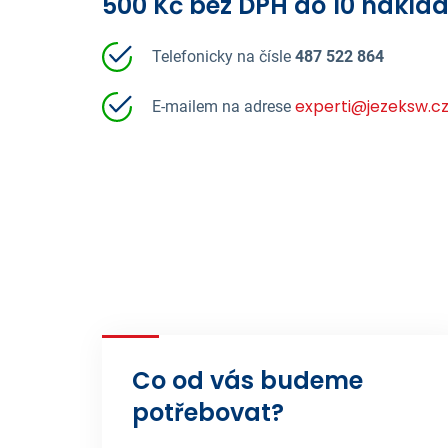
500 Kč bez DPH do 10 nákla
Telefonicky na čísle
487 522 864
experti@jezeksw.c
E-mailem na adrese
Co od vás budeme
potřebovat?