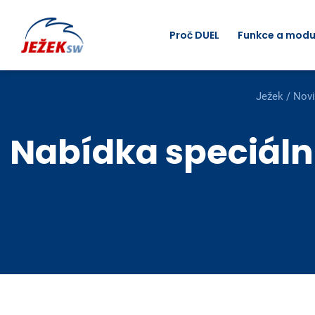
Proč DUEL
Funkce a modu
Ježek
/
Novi
Nabídka speciální