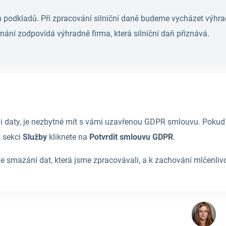
ch podkladů. Při zpracování silniční daně budeme vycházet výhr
ání zodpovídá výhradně firma, která silniční daň přiznává.
daty, je nezbytné mít s vámi uzavřenou GDPR smlouvu. Pokud to
v sekci
Služby
kliknete na
Potvrdit smlouvu GDPR
.
 smazání dat, která jsme zpracovávali, a k zachování mlčenlivo