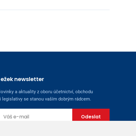
Ježek newsletter
ovinky a aktuality z oboru účetnictví, obchodu
i legislativy se stanou vaším dobrým rádcem.