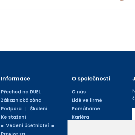
Informace
O společnosti
N
Přechod na DUEL
O nás
č
Zákaznická zóna
Lidé ve firmě
Podpora
Školení
Pomáháme
|
Ke stažení
Kariéra
■ Vedení účetnictví ■
Kontakty
Provize za
Blog Ježkoviny