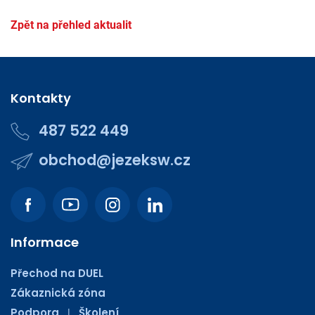
Zpět na přehled aktualit
Kontakty
487 522 449
obchod@jezeksw.cz
Informace
Přechod na DUEL
Zákaznická zóna
Podpora
Školení
|