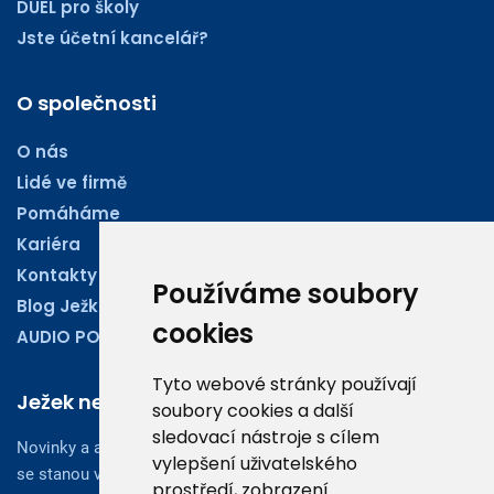
DUEL pro školy
Jste účetní kancelář?
O společnosti
O nás
Lidé ve firmě
Pomáháme
Kariéra
Kontakty
Používáme soubory
Blog Ježkoviny
cookies
AUDIO PODCASTY
Tyto webové stránky používají
Ježek newsletter
soubory cookies a další
sledovací nástroje s cílem
Novinky a aktuality z oboru účetnictví, obchodu či legislativy
vylepšení uživatelského
se stanou vaším dobrým rádcem.
prostředí, zobrazení