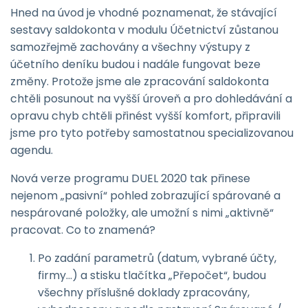
Hned na úvod je vhodné poznamenat, že stávající
sestavy saldokonta v modulu Účetnictví zůstanou
samozřejmě zachovány a všechny výstupy z
účetního deníku budou i nadále fungovat beze
změny. Protože jsme ale zpracování saldokonta
chtěli posunout na vyšší úroveň a pro dohledávání a
opravu chyb chtěli přinést vyšší komfort, připravili
jsme pro tyto potřeby samostatnou specializovanou
agendu.
Nová verze programu DUEL 2020 tak přinese
nejenom „pasivní“ pohled zobrazující spárované a
nespárované položky, ale umožní s nimi „aktivně“
pracovat. Co to znamená?
Po zadání parametrů (datum, vybrané účty,
firmy…) a stisku tlačítka „Přepočet“, budou
všechny příslušné doklady zpracovány,