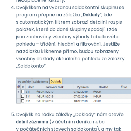
nezaplacené faktury.
Dvojklikem na vybranou saldokontní skupinu se
program přepne na záložku „
“, kde
Doklady
s automatickým filtrem zobrazí detailní rozpis
položek, které do dané skupiny spadají. I zde
jsou zachovány všechny výhody tabulkového
pohledu – třídění, hledání a filtrování. Jestliže
na záložku klikneme přímo, budou zobrazeny
všechny doklady aktuálního pohledu ze záložky
„Saldokonto“.
Dvojklik na řádku záložky „Doklady“ nám otevře
(v účetním deníku nebo
detail záznamu
v počátečních stavech saldokonta), a my tak