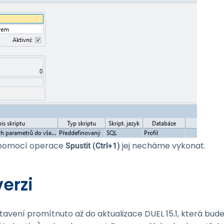
a pomocí operace
jej necháme vykonat.
Spustit (Ctrl+1)
verzi
avení promítnuto až do aktualizace DUEL 15.1, která bu