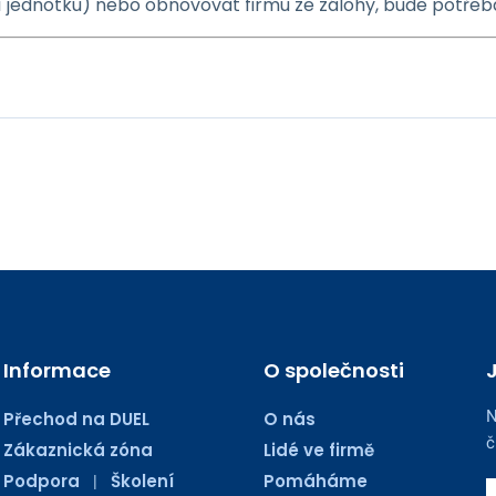
 jednotku) nebo obnovovat firmu ze zálohy, bude potřeba
Informace
O společnosti
N
Přechod na DUEL
O nás
č
Zákaznická zóna
Lidé ve firmě
Podpora
Školení
Pomáháme
|