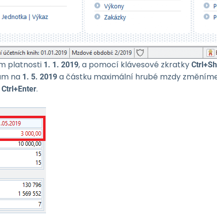
m platnosti
, a pomocí klávesové zkratky
1. 1. 2019
Ctrl+Sh
tum na
a částku maximální hrubé mzdy změním
1. 5. 2019
í
.
Ctrl+Enter