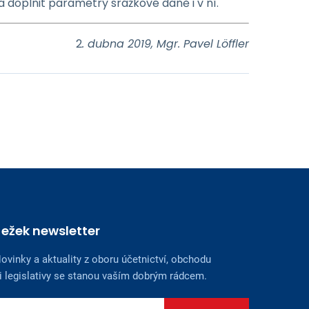
 doplnit parametry srážkové daně i v ní.
2
. dubna 2019, Mgr. Pavel Löffler
Ježek newsletter
ovinky a aktuality z oboru účetnictví, obchodu
i legislativy se stanou vaším dobrým rádcem.