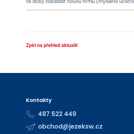
té doby zakládat novou firmu (myšleno účetní
Zpět na přehled aktualit
Kontakty
487 522 449
obchod@jezeksw.cz