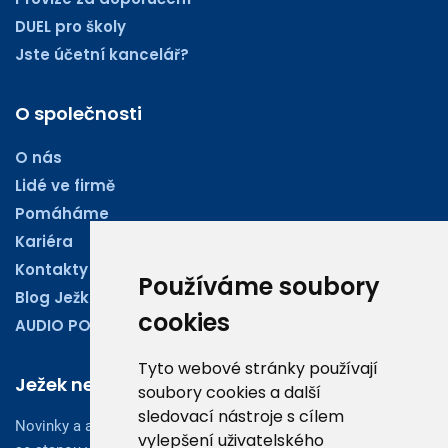
DUEL pro školy
Jste účetní kancelář?
O společnosti
O nás
Lidé ve firmě
Pomáháme
Kariéra
Kontakty
Používáme soubory
Blog Ježkoviny
cookies
AUDIO PODCASTY
Tyto webové stránky používají
Ježek newsletter
soubory cookies a další
sledovací nástroje s cílem
Novinky a aktuality z oboru účetnictví, obchodu či legislativy
vylepšení uživatelského