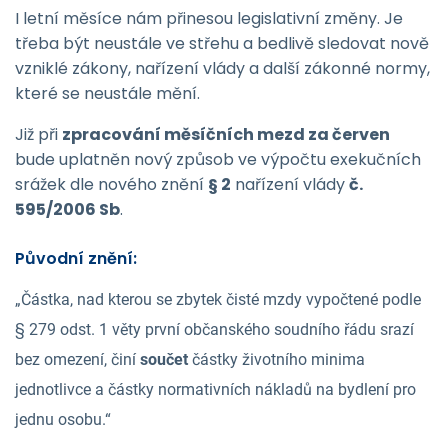
I letní měsíce nám přinesou legislativní změny. Je
třeba být neustále ve střehu a bedlivě sledovat nově
vzniklé zákony, nařízení vlády a další zákonné normy,
které se neustále mění.
Již při
zpracování měsíčních mezd za červen
bude uplatněn nový způsob ve výpočtu exekučních
srážek dle nového znění
§ 2
nařízení vlády
č.
595/2006 Sb
.
Původní znění:
„Částka, nad kterou se zbytek čisté mzdy vypočtené podle
§ 279 odst. 1 věty první občanského soudního řádu srazí
bez omezení, činí
součet
částky životního minima
jednotlivce a částky normativních nákladů na bydlení pro
jednu osobu.“