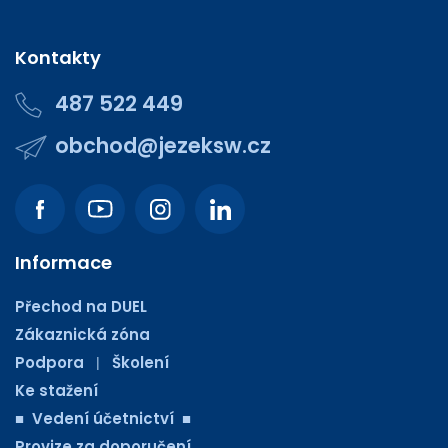
Kontakty
487 522 449
obchod@jezeksw.cz
Informace
Přechod na DUEL
Zákaznická zóna
Podpora
Školení
|
Ke stažení
■ Vedení účetnictví ■
Provize za doporučení