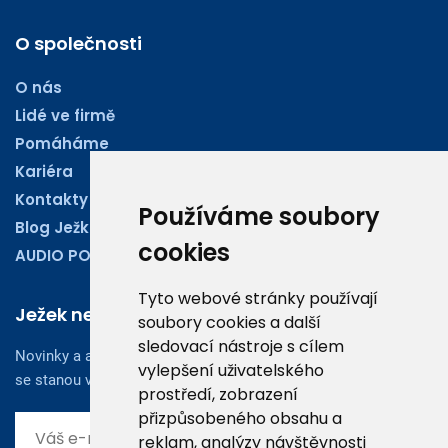
O společnosti
O nás
Lidé ve firmě
Pomáháme
Kariéra
Kontakty
Používáme soubory
Blog Ježkoviny
cookies
AUDIO PODCASTY
Tyto webové stránky používají
Ježek newsletter
soubory cookies a další
sledovací nástroje s cílem
Novinky a aktuality z oboru účetnictví, obchodu či legislativy
vylepšení uživatelského
se stanou vaším dobrým rádcem.
prostředí, zobrazení
přizpůsobeného obsahu a
reklam, analýzy návštěvnosti