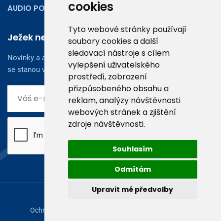
cookies
AUDIO PODCASTY
Tyto webové stránky používají
Ježek newsletter
soubory cookies a další
sledovací nástroje s cílem
Novinky a aktuality z oboru účetnictví, obchodu či legislativy
vylepšení uživatelského
se stanou vaším dobrým rádcem.
prostředí, zobrazení
přizpůsobeného obsahu a
reklam, analýzy návštěvnosti
webových stránek a zjištění
zdroje návštěvnosti.
Souhlasím
Odmítám
Upravit mé předvolby
© 2026, Ježek software s.r.o.
Ochrana osobních údajů
|
Licenční ujednání (EULA)