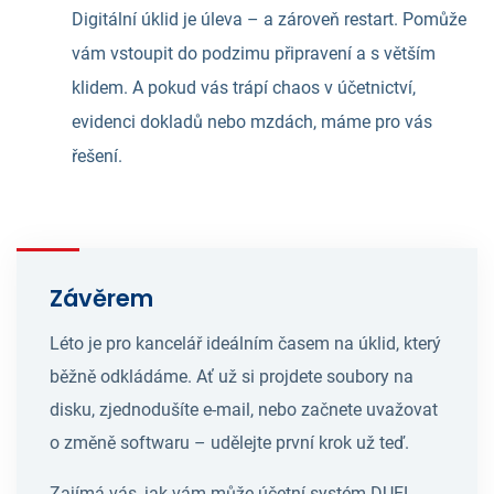
Digitální úklid je úleva – a zároveň restart. Pomůže
vám vstoupit do podzimu připravení a s větším
klidem. A pokud vás trápí chaos v účetnictví,
evidenci dokladů nebo mzdách, máme pro vás
řešení.
Závěrem
Léto je pro kancelář ideálním časem na úklid, který
běžně odkládáme. Ať už si projdete soubory na
disku, zjednodušíte e-mail, nebo začnete uvažovat
o změně softwaru – udělejte první krok už teď.
Zajímá vás, jak vám může účetní systém DUEL