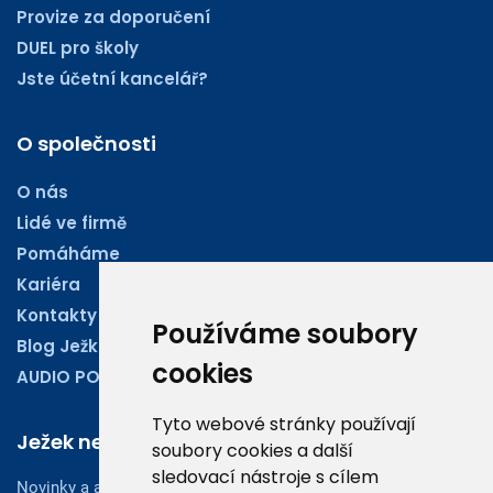
Provize za doporučení
DUEL pro školy
Jste účetní kancelář?
O společnosti
O nás
Lidé ve firmě
Pomáháme
Kariéra
Kontakty
Používáme soubory
Blog Ježkoviny
cookies
AUDIO PODCASTY
Tyto webové stránky používají
Ježek newsletter
soubory cookies a další
sledovací nástroje s cílem
Novinky a aktuality z oboru účetnictví, obchodu či legislativy