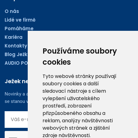
O nás
Lidé ve firmě
Pomáháme
Kariéra
Kontakty
Používáme soubory
Blog Ježkoviny
cookies
AUDIO PODCASTY
Tyto webové stránky používají
Ježek newsletter
soubory cookies a další
sledovací nástroje s cílem
Novinky a aktuality z oboru účetnictví, obchodu či legislativy
vylepšení uživatelského
se stanou vaším dobrým rádcem.
prostředí, zobrazení
přizpůsobeného obsahu a
reklam, analýzy návštěvnosti
webových stránek a zjištění
zdroje návštěvnosti.