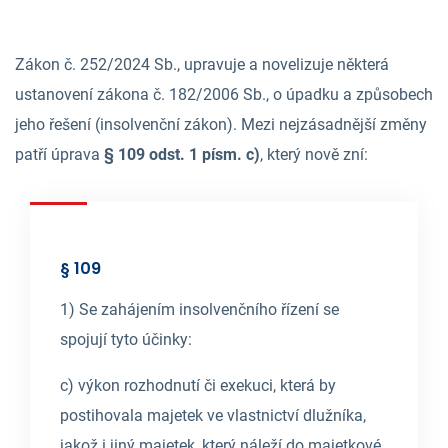
Zákon č. 252/2024 Sb., upravuje a novelizuje některá
ustanovení zákona č. 182/2006 Sb., o úpadku a způsobech
jeho řešení (insolvenční zákon). Mezi nejzásadnější změny
patří úprava
§ 109 odst. 1 písm. c)
, který nově zní:
§ 109
1) Se zahájením insolvenčního řízení se
spojují tyto účinky:
c) výkon rozhodnutí či exekuci, která by
postihovala majetek ve vlastnictví dlužníka,
jakož i jiný majetek, který náleží do majetkové