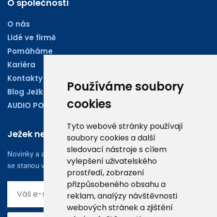
O společnosti
O nás
Lidé ve firmě
Pomáháme
Kariéra
Kontakty
Používáme soubory
Blog Ježkoviny
cookies
AUDIO PODCASTY
Tyto webové stránky používají
Ježek newsletter
soubory cookies a další
sledovací nástroje s cílem
Novinky a aktuality z oboru účetnictví, obchodu či legislativy
vylepšení uživatelského
se stanou vaším dobrým rádcem.
prostředí, zobrazení
přizpůsobeného obsahu a
reklam, analýzy návštěvnosti
webových stránek a zjištění