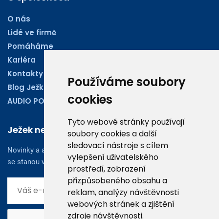
O nás
Lidé ve firmě
Pomáháme
Kariéra
Kontakty
Používáme soubory
Blog Ježkoviny
cookies
AUDIO PODCASTY
Tyto webové stránky používají
Ježek newsletter
soubory cookies a další
sledovací nástroje s cílem
Novinky a aktuality z oboru účetnictví, obchodu či legislativy
vylepšení uživatelského
se stanou vaším dobrým rádcem.
prostředí, zobrazení
přizpůsobeného obsahu a
reklam, analýzy návštěvnosti
webových stránek a zjištění
zdroje návštěvnosti.