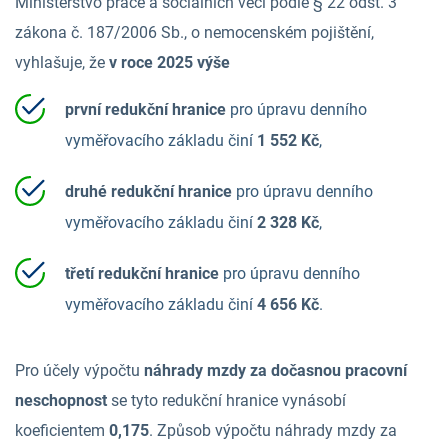
Ministerstvo práce a sociálních věcí podle § 22 odst. 3
zákona č. 187/2006 Sb., o nemocenském pojištění,
vyhlašuje, že
v roce 2025 výše
první redukční hranice
pro úpravu denního
vyměřovacího základu činí
1 552 Kč
,
druhé redukční hranice
pro úpravu denního
vyměřovacího základu činí
2 328 Kč
,
třetí redukční hranice
pro úpravu denního
vyměřovacího základu činí
4 656 Kč
.
Pro účely výpočtu
náhrady mzdy za dočasnou pracovní
neschopnost
se tyto redukční hranice vynásobí
koeficientem
0,175
. Způsob výpočtu náhrady mzdy za