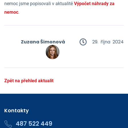
nemoc jsme popisovali v aktualitě
Výpočet náhrady za
nemoc
.
Zuzana Šimonová
29. října 2024
Zpět na přehled aktualit
Kontakty
487 522 449