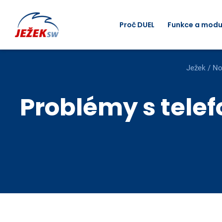
Proč DUEL
Funkce a modu
Ježek
/
No
Problémy s tele