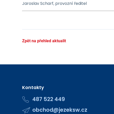
Jaroslav Scharf, provozní ředitel
Zpět na přehled aktualit
Kontakty
487 522 449
obchod@jezeksw.cz