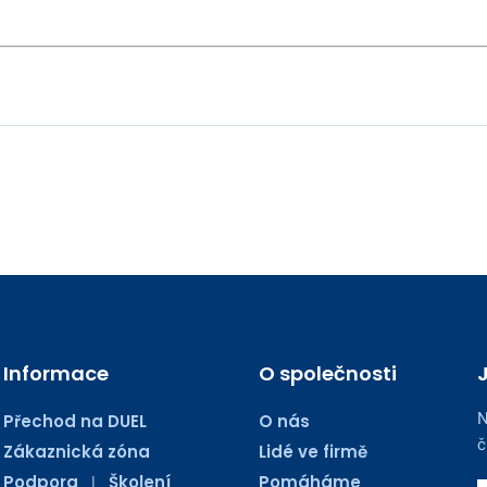
Informace
O společnosti
N
Přechod na DUEL
O nás
č
Zákaznická zóna
Lidé ve firmě
Podpora
Školení
Pomáháme
|