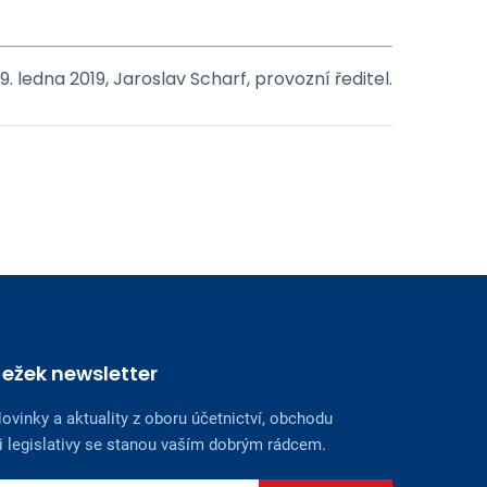
9. ledna 2019, Jaroslav Scharf, provozní ředitel.
Ježek newsletter
ovinky a aktuality z oboru účetnictví, obchodu
i legislativy se stanou vaším dobrým rádcem.