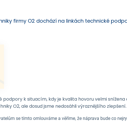
hniky firmy O2 dochází na linkách technické podpor
é podpory k situacím, kdy je kvalita hovoru velmi snížena
chniky O2, ale dosud jsme nedosáhli výraznějšího zlepšení.
vatelům se tímto omlouváme a věříme, že náprava bude co nejryc