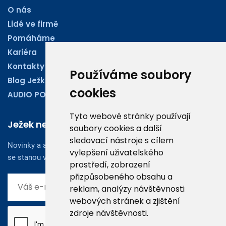
O nás
Lidé ve firmě
Pomáháme
Kariéra
Kontakty
Používáme soubory
Blog Ježkoviny
cookies
AUDIO PODCASTY
Tyto webové stránky používají
Ježek newsletter
soubory cookies a další
sledovací nástroje s cílem
Novinky a aktuality z oboru účetnictví, obchodu či legislativy
vylepšení uživatelského
se stanou vaším dobrým rádcem.
prostředí, zobrazení
přizpůsobeného obsahu a
reklam, analýzy návštěvnosti
webových stránek a zjištění
zdroje návštěvnosti.