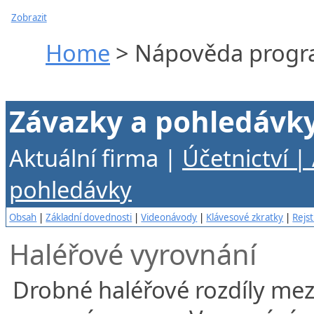
Zobrazit
Home
> Nápověda progra
Závazky a pohledávky
Aktuální firma |
Účetnictví |
pohledávky
Obsah
|
Základní dovednosti
|
Videonávody
|
Klávesové zkratky
|
Rejst
Haléřové vyrovnání
Drobné haléřové rozdíly mez