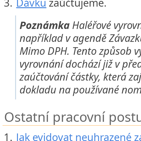
Dávku
zaúčtujeme.
Poznámka
Haléřové vyrov
například v agendě Závazk
Mimo DPH. Tento způsob vyu
vyrovnání dochází již v pře
zaúčtování částky, která za
dokladu na používané nom
Ostatní pracovní post
Jak evidovat neuhrazené 