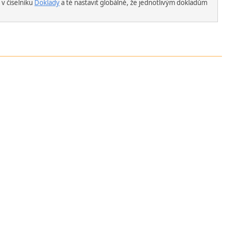
 v číselníku
Doklady
a té nastavit globálně, že jednotlivým dokladům