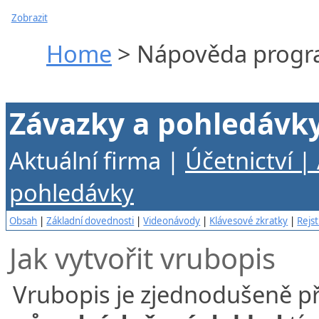
Zobrazit
Home
> Nápověda progra
Závazky a pohledávky 
Aktuální firma |
Účetnictví |
pohledávky
Obsah
|
Základní dovednosti
|
Videonávody
|
Klávesové zkratky
|
Rejst
Jak vytvořit vrubopis
Vrubopis je zjednodušeně př