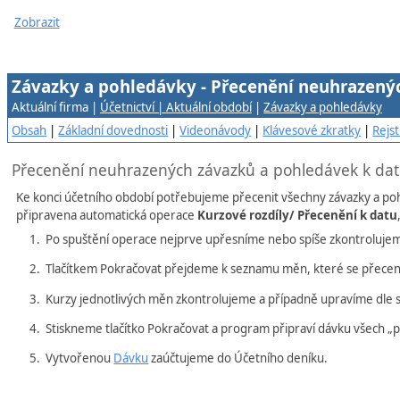
Zobrazit
Závazky a pohledávky - Přecenění neuhrazený
Aktuální firma |
Účetnictví | Aktuální období
|
Závazky a pohledávky
Obsah
|
Základní dovednosti
|
Videonávody
|
Klávesové zkratky
|
Rejst
Přecenění neuhrazených závazků a pohledávek k da
Ke konci účetního období potřebujeme přecenit všechny závazky a pohl
připravena automatická operace
Kurzové rozdíly/ Přecenění k datu
Po spuštění operace nejprve upřesníme nebo spíše zkontrolujeme j
Tlačítkem Pokračovat přejdeme k seznamu měn, které se přeceně
Kurzy jednotlivých měn zkontrolujeme a případně upravíme dle s
Stiskneme tlačítko Pokračovat a program připraví dávku všech „
Vytvořenou
Dávku
zaúčtujeme do Účetního deníku.