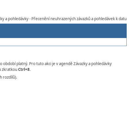
y a pohledávky - Přecenění neuhrazených závazků a pohledávek k datu
o období platný. Pro tuto akci je v agendě Závazky a pohledávky
ou zkratkou
Ctrl+8
.
 rozdílů).