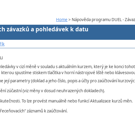
Home
> Nápověda programu DUEL - Závazk
ch závazků a pohledávek k datu
řík
tu
edávky v cizí měně v souladu s aktuálním kurzem, který je ke konci tohot
, kterou spustíme stiskem tlačítka v horní nástrojové liště nebo klávesov
ejí parametry (doklad a jeho číslo, popis a účty pro zaúčtování kurzových
ní zúčastní (viz měny v dosud neuhrazených dokladech).
kutečnosti. To lze provést manuálně nebo funkcí Aktualizace kurzů měn.
přeceňovacích“ záznamů k zaúčtování.