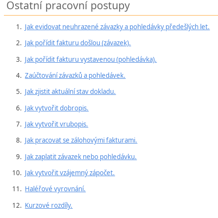
Ostatní pracovní postupy
Jak evidovat neuhrazené závazky a pohledávky předešlých let.
Jak pořídit fakturu došlou (závazek).
Jak pořídit fakturu vystavenou (pohledávka).
Zaúčtování závazků a pohledávek.
Jak zjistit aktuální stav dokladu.
Jak vytvořit dobropis.
Jak vytvořit vrubopis.
Jak pracovat se zálohovými fakturami.
Jak zaplatit závazek nebo pohledávku.
Jak vytvořit vzájemný zápočet.
Haléřové vyrovnání.
Kurzové rozdíly.