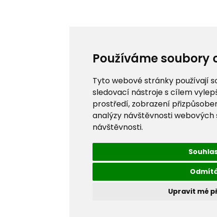
Používáme soubory 
Tyto webové stránky používají s
sledovací nástroje s cílem vylep
prostředí, zobrazení přizpůsobe
analýzy návštěvnosti webových st
návštěvnosti.
Souhla
Odmít
Upravit mé p