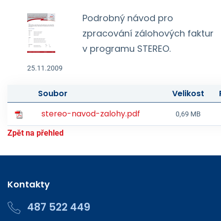
Podrobný návod pro
zpracování zálohových faktur
v programu STEREO.
25.11.2009
Soubor
Velikost
stereo-navod-zalohy.pdf
0,69 MB
Zpět na přehled
Kontakty
487 522 449