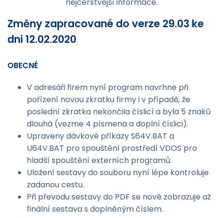
nejčerstvější informace.
Změny zapracované do verze 29.03 ke
dni 12.02.2020
OBECNÉ
V adresáři firem nyní program navrhne při
pořízení novou zkratku firmy i v případě, že
poslední zkratka nekončila číslicí a byla 5 znaků
dlouhá (vezme 4 písmena a doplní číslici).
Upraveny dávkové příkazy S64V.BAT a
U64V.BAT pro spouštění prostředí VDOS pro
hladší spouštění externích programů.
Uložení sestavy do souboru nyní lépe kontroluje
zadanou cestu.
Při převodu sestavy do PDF se nově zobrazuje až
finální sestava s doplněným číslem.