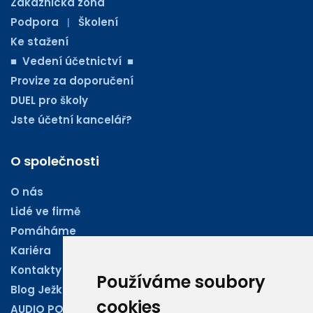
Zákaznická zóna
Podpora
Školení
|
Ke stažení
■ Vedení účetnictví ■
Provize za doporučení
DUEL pro školy
Jste účetní kancelář?
O společnosti
O nás
Lidé ve firmě
Pomáháme
Kariéra
Kontakty
Používáme soubory
Blog Ježkoviny
cookies
AUDIO PODCASTY