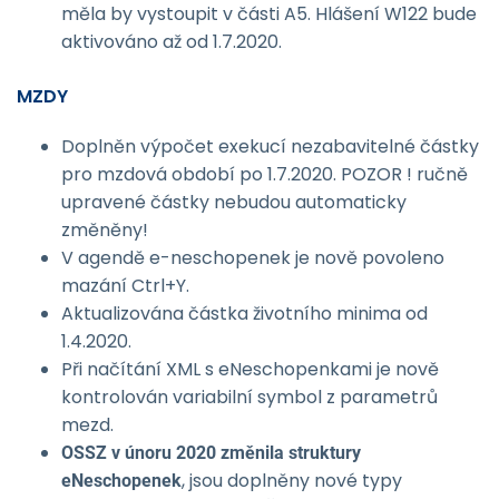
měla by vystoupit v části A5. Hlášení W122 bude
aktivováno až od 1.7.2020.
MZDY
Doplněn výpočet exekucí nezabavitelné částky
pro mzdová období po 1.7.2020. POZOR ! ručně
upravené částky nebudou automaticky
změněny!
V agendě e-neschopenek je nově povoleno
mazání Ctrl+Y.
Aktualizována částka životního minima od
1.4.2020.
Při načítání XML s eNeschopenkami je nově
kontrolován variabilní symbol z parametrů
mezd.
OSSZ v únoru 2020 změnila struktury
, jsou doplněny nové typy
eNeschopenek