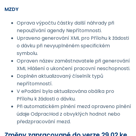
MZDY
Oprava výpočtu částky další náhrady při
nepoužívání agendy Nepřítomnosti.
Upraveno generování XML pro Přílohu k žádosti
o dávku při nevyuplněném specifickém
symbolu.
Opraven název zaměstnavatele při generování
XML Hlášení o ukončení pracovní neschopnosti.
Doplněn aktualizovaný číselník typů
nepřítomností.
V ePodání byla aktualizována obálka pro
Přílohu k žádosti o dávku.
Při automatickém plnění mezd opraveno plnění
údaje OdpracHod z obvyklých hodnot nebo
předzpracování mezd.
Změny zapracované do verze 29.02 ke