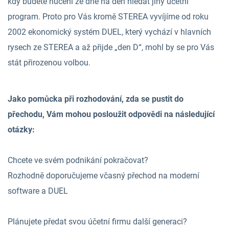
kdy budete nuceni ze dne na den hledat jiný účetní
program. Proto pro Vás kromě STEREA vyvíjíme od roku
2002 ekonomický systém DUEL, který vychází v hlavních
rysech ze STEREA a až přijde „den D“, mohl by se pro Vás
stát přirozenou volbou.
Jako pomůcka při rozhodování, zda se pustit do
přechodu, Vám mohou posloužit odpovědi na následující
otázky:
Chcete ve svém podnikání pokračovat?
Rozhodně doporučujeme včasný přechod na moderní
software a DUEL
Plánujete předat svou účetní firmu další generaci?