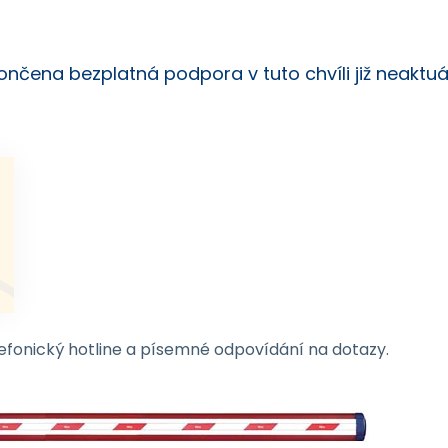
nčena bezplatná podpora v tuto chvíli již neaktuál
efonický hotline a písemné odpovídání na dotazy.