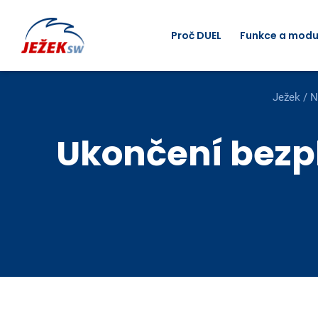
Proč DUEL
Funkce a modu
Ježek
/
N
Ukončení bezpl