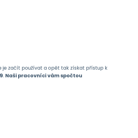
e začít používat a opět tak získat přístup k
49
.
Naši pracovníci vám spočtou