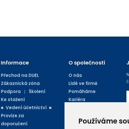
Informace
O společnosti
N
Přechod na DUEL
O nás
č
Zákaznická zóna
Lidé ve firmě
Podpora
Školení
Pomáháme
|
Ke stažení
Kariéra
■ Vedení účetnictví ■
Kontakty
Provize za
Blog Ježkoviny
Používáme so
doporučení
AUDIO PODCASTY