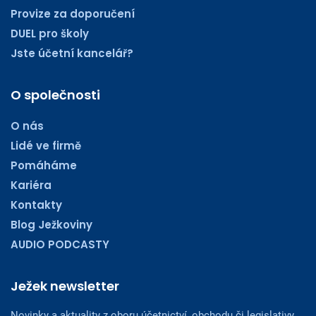
Provize za doporučení
DUEL pro školy
Jste účetní kancelář?
O společnosti
O nás
Lidé ve firmě
Pomáháme
Kariéra
Kontakty
Blog Ježkoviny
AUDIO PODCASTY
Ježek newsletter
Novinky a aktuality z oboru účetnictví, obchodu či legislativy