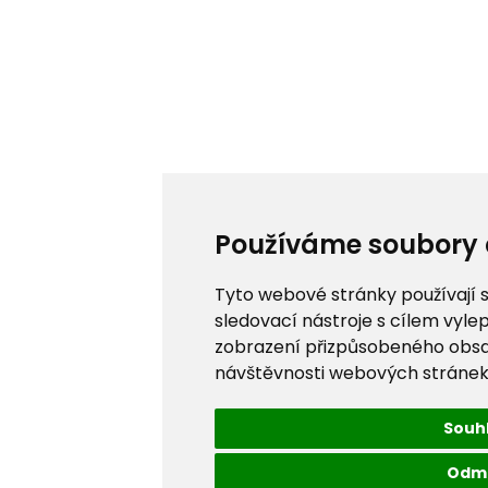
Používáme soubory 
Tyto webové stránky používají s
sledovací nástroje s cílem vylep
zobrazení přizpůsobeného obsa
návštěvnosti webových stránek a
Souh
Odm