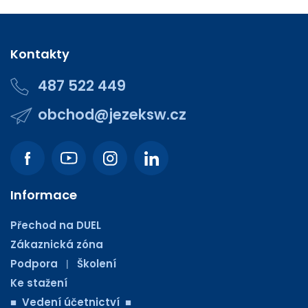
Kontakty
487 522 449
obchod@jezeksw.cz
Informace
Přechod na DUEL
Zákaznická zóna
Podpora
Školení
|
Ke stažení
■ Vedení účetnictví ■