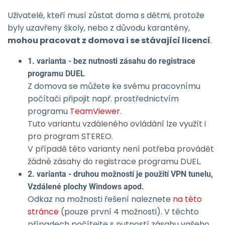
Uživatelé, kteří musí zůstat doma s dětmi, protože
byly uzavřeny školy, nebo z důvodu karantény,
mohou pracovat z domova i se stávající licencí
.
1. varianta - bez nutnosti zásahu do registrace
programu DUEL
Z domova se můžete ke svému pracovnímu
počítači připojit např. prostřednictvím
programu
TeamViewer
.
Tuto variantu vzdáleného ovládání lze využít i
pro program STEREO.
V případě této varianty není potřeba provádět
žádné zásahy do registrace programu DUEL.
2. varianta - druhou možností je použití VPN tunelu,
Vzdálené plochy Windows apod.
Odkaz na možnosti řešení naleznete
na této
stránce
(pouze první 4 možnosti). V těchto
případech počítejte s nutností zásahu vašeho