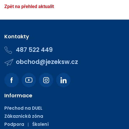
Zpět na přehled aktualit
Kontakty
487 522 449
obchod@jezeksw.cz
Informace
Přechod na DUEL
Zákaznická zóna
Podpora
Školení
|