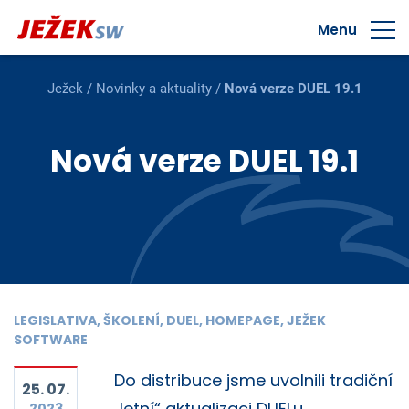
Menu
Ježek
/
Novinky a aktuality
/
Nová verze DUEL 19.1
Nová verze DUEL 19.1
LEGISLATIVA, ŠKOLENÍ, DUEL, HOMEPAGE, JEŽEK
SOFTWARE
Do distribuce jsme uvolnili tradiční
25. 07.
„letní“ aktualizaci DUELu.
2023