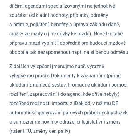
dílčími agendami specializovanými na jednotlivé
součásti (základní hodnoty, příplatky, odměny
a prémie, pojištění, benefity a úprava základu daně,
srážky ze mzdy a jiné dávky ke mzdě). Nově lze také
přípravu mezd vyplnit i dopředně pro budoucí mzdové
období a tak nezapomenout např. na slíbenou odměnu
Z dalších vylepšení jmenujme např. výrazně
vylepšenou práci s Dokumenty k záznamům (přímé
ukládání z náhledů sestav, hromadné ukládání pomocí
rozšíření, zapracování i do agend, kde dříve nebyly),
rozšířené možnosti importu z iDoklad, v režimu DE
automatické generování párových průběžných položek
a samozřejmě novinky odrážející legislativní změny
(rušení FÚ, změny cen paliv).