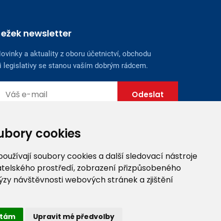
Ježek newsletter
ovinky a aktuality z oboru účetnictví, obchodu
i legislativy se stanou vaším dobrým rádcem.
ubory cookies
užívají soubory cookies a další sledovací nástroje
vatelského prostředí, zobrazení přizpůsobeného
ýzy návštěvnosti webových stránek a zjištění
tám
Upravit mé předvolby