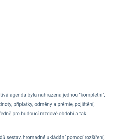
ětivá agenda byla nahrazena jednou "kompletní",
noty, příplatky, odměny a prémie, pojištění,
opředně pro budoucí mzdové období a tak
dů sestav, hromadné ukládání pomocí rozšíření,