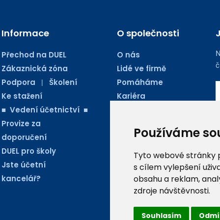
Informace
O společnosti
N
Přechod na DUEL
O nás
č
Zákaznická zóna
Lidé ve firmě
Podpora
Školení
Pomáháme
|
Ke stažení
Kariéra
■ Vedení účetnictví ■
Kontakty
Provize za
Blog Ježkoviny
Používáme so
doporučení
AUDIO PODCASTY
DUEL pro školy
Tyto webové stránky po
Jste účetní
s cílem vylepšení uži
kancelář?
obsahu a reklam, anal
zdroje návštěvnosti.
Souhlasím
Odmí