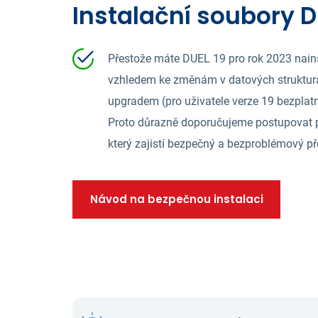
​Instalační soubory D
Přestože máte DUEL 19 pro rok 2023 nains
vzhledem ke změnám v datových struktu
upgradem (pro uživatele verze 19 bezplat
Proto důrazně doporučujeme postupovat 
který zajistí bezpečný a bezproblémový př
Návod na bezpečnou instalaci