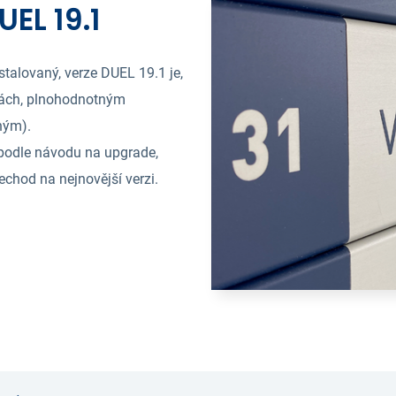
UEL 19.1
talovaný, verze DUEL 19.1 je,
rách, plnohodnotným
ným).
podle návodu na upgrade,
echod na nejnovější verzi.