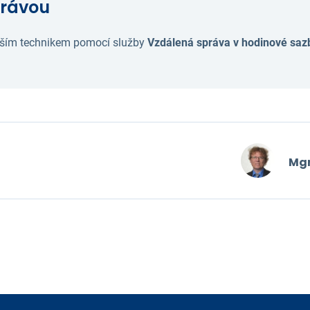
právou
aším technikem pomocí služby
Vzdálená správa v hodinové saz
Mgr