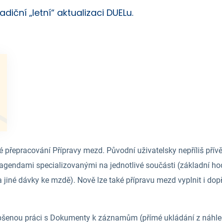
adiční „letní“ aktualizaci DUELu.
é přepracování Přípravy mezd. Původní uživatelsky nepříliš přív
i agendami specializovanými na jednotlivé součásti (základní hod
a jiné dávky ke mzdě). Nově lze také přípravu mezd vyplnit i d
epšenou práci s Dokumenty k záznamům (přímé ukládání z náhle