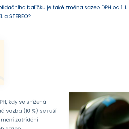
idačního balíčku je také změna sazeb DPH od 1. 1. 
EL a STEREO?
PH, kdy se snížená
á sazba (10 %) se ruší.
4 mění zatřídění
ch sazeb.