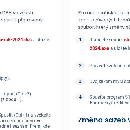
b DPH ve všech
Pro automatické dopl
spustit připravený
zpracovávaných firmách
soubor, který změny 
o-rok-2024.dsc
a uložte
Stáhněte soubor
st
2024.exe
a uložte 
Proveďte zálohu da
ipty).
Dvojklikem myši sou
 Import (Ctrl+3)
Spusťte program ST
 (z bodu 1).
Parametry/ (Sdílen
pustit (Ctrl+1) a vyčkejte
Změna sazeb v
sán seznam firem, ve
adně i seznam firem, kde