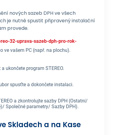
nění nových sazeb DPH ve všech
 je nutné spustit připravený instalační
sám provede.
ereo-32-uprava-sazeb-dph-pro-rok-
ho ve vašem PC (např. na plochu).
t a ukončete program STEREO.
bor spusťte a dokončete instalaci.
EREO a zkontrolujte sazby DPH (Ostatní/
é)/ Společné parametry/ Sazby DPH).
e Skladech a na Kase