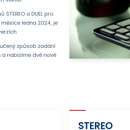
ů STEREO a DUEL pro
 měsíce ledna 2024, je
verzích.
oručený způsob zadání
 a nabízíme dvě nové
STEREO