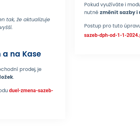
Pokud využíváte i modu
nutné
změnit sazby i
en tak, že aktualizuje
Postup pro tuto úprav
yšší.
sazeb-dph-od-1-1-2024.
 a na Kase
chodní prodej, je
ložek
.
vodu
duel-zmena-sazeb-