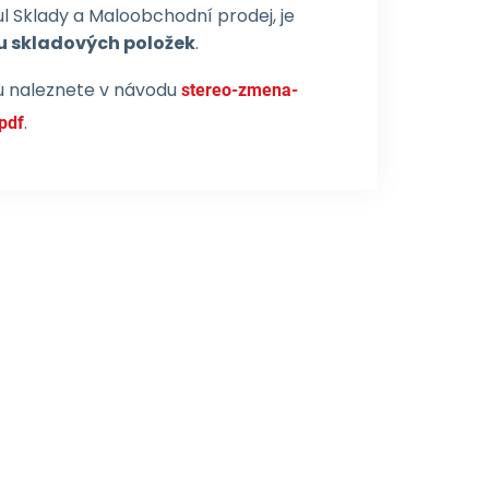
l Sklady a Maloobchodní prodej, je
 u skladových položek
.
u naleznete v návodu
stereo-zmena-
.
pdf