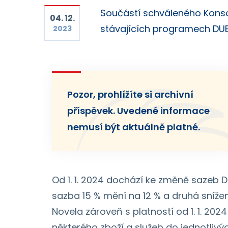
Součástí schváleného Konsol
04. 12.
stávajících programech DU
2023
Pozor, prohlížíte si archivní
příspěvek. Uvedené informace
nemusí být aktuálně platné.
Od 1. 1. 2024 dochází ke změně sazeb D
sazba 15 % mění na 12 % a druhá snížen
Novela zároveň s platností od 1. 1. 202
některého zboží a služeb do jednotlivý