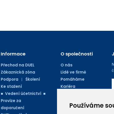
Informace
O společnosti
N
Přechod na DUEL
O nás
č
Zákaznická zóna
Lidé ve firmě
Podpora
Školení
Pomáháme
|
Ke stažení
Kariéra
■ Vedení účetnictví ■
Kontakty
Provize za
Blog Ježkoviny
Používáme so
doporučení
AUDIO PODCASTY