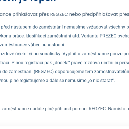
nance přihlašovat přes REGZEC nebo předpřihlašovat pře
 před nástupem do zaměstnání nemusíme vyžadovat všechny pov
konu práce, klasifikaci zaměstnání atd. Variantu PREZEC bycho
e zaměstnanec vůbec nenastoupí.
zdové účetní či personalistky. Vyplnit u zaměstnance pouze po
traci. Plnou registraci pak „dodělá“ právě mzdová účetní či pers
em do zaměstnání (REGZEC) doporučujeme těm zaměstnavatelům,
ou plně registrujeme a dále se nemusíme „o nic starat“.
 zaměstnance nadále plně přihlásit pomocí REGZEC. Namísto p