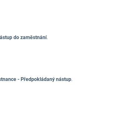
Nástup do zaměstnání
.
stnance - Předpokládaný nástup
.