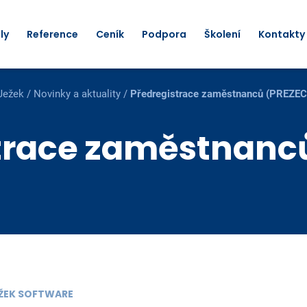
ly
Reference
Ceník
Podpora
Školení
Kontakty
Ježek
/
Novinky a aktuality
/
Předregistrace zaměstnanců (PREZEC
trace zaměstnanc
JEŽEK SOFTWARE