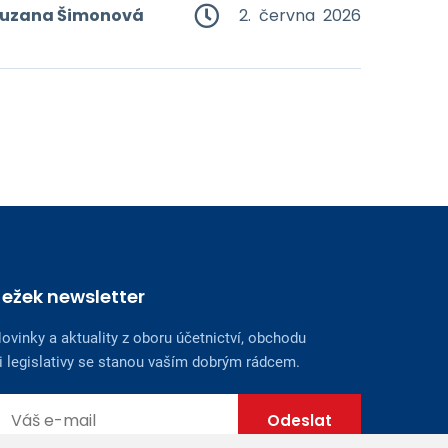
uzana Šimonová
2. června 2026
Ježek newsletter
ovinky a aktuality z oboru účetnictví, obchodu
i legislativy se stanou vaším dobrým rádcem.