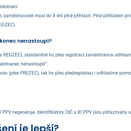
městnání
aměstnavatel musí do 8 dní plně přihlásit. Plné přihlášení pr
EGZEC).
akonec nenastoupí?
es REGZEC), standardně ho přes registraci zaměstnance odhlá
ěstnanec nenastoupil“.
án (přes PREZEC), tak ho přes předregistraci i odhlásíme pom
D PPV negeneruje. Identifikátory OIČ a ID PPV jsou přiřazovány 
ení je lepší?