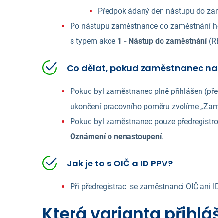
Předpokládaný den nástupu do za
Po nástupu zaměstnance do zaměstnání ho z
s typem akce
1 - Nástup do zaměstnání
(R
Co dělat, pokud zaměstnanec n
Pokud byl zaměstnanec plně přihlášen (př
ukončení pracovního poměru zvolíme „Zam
Pokud byl zaměstnanec pouze předregistrov
Oznámení o nenastoupení
.
Jak je to s OIČ a ID PPV?
Při předregistraci se zaměstnanci OIČ ani I
Která varianta přihláš