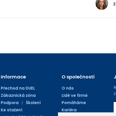
Z
Informace
O společnosti
N
Přechod na DUEL
O nás
č
Zákaznická zóna
Lidé ve firmě
Podpora
Školení
Pomáháme
|
Ke stažení
Kariéra