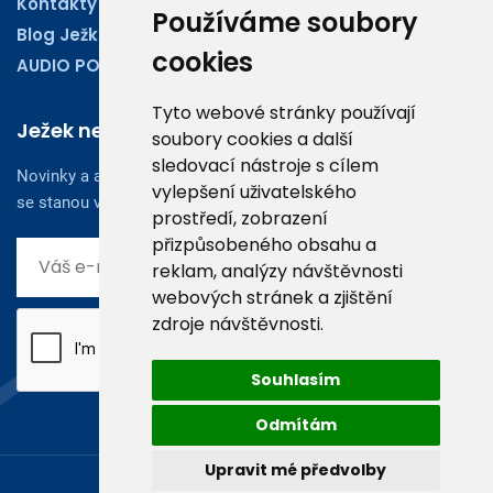
Kontakty
Používáme soubory
Blog Ježkoviny
cookies
AUDIO PODCASTY
Tyto webové stránky používají
Ježek newsletter
soubory cookies a další
sledovací nástroje s cílem
Novinky a aktuality z oboru účetnictví, obchodu či legislativy
vylepšení uživatelského
se stanou vaším dobrým rádcem.
prostředí, zobrazení
přizpůsobeného obsahu a
reklam, analýzy návštěvnosti
webových stránek a zjištění
zdroje návštěvnosti.
Souhlasím
Odmítám
Upravit mé předvolby
© 2026, Ježek software s.r.o.