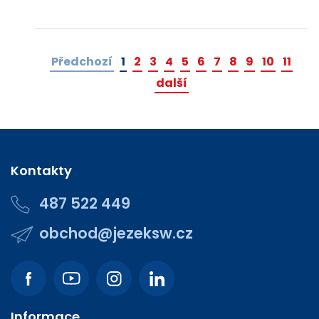
Předchozí
1
2
3
4
5
6
7
8
9
10
11
další
Kontakty
487 522 449
obchod@jezeksw.cz
Informace