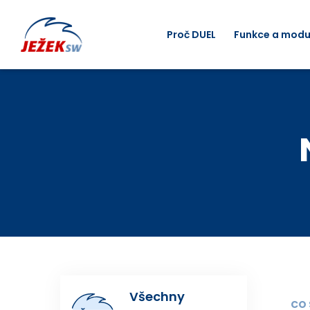
Proč DUEL
Funkce a modu
Všechny
CO 