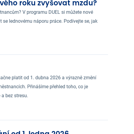
vého roku zvyšovat mzdu?
stnancům? V programu DUEL si můžete nové
 se lednovému náporu práce. Podívejte se, jak
ačne platit od 1. dubna 2026 a výrazně změní
ěstnancích. Přinášíme přehled toho, co je
 a bez stresu.
ní od 1. ledna 2026