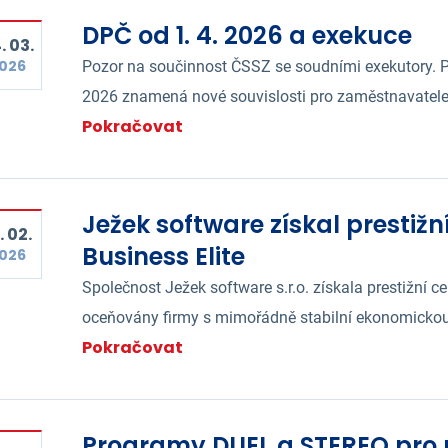
DPČ od 1. 4. 2026 a exekuce
. 03.
026
Pozor na součinnost ČSSZ se soudními exekutory. P
2026 znamená nové souvislosti pro zaměstnavatele
Pokračovat
Ježek software získal prestižní
. 02.
Business Elite
026
Společnost Ježek software s.r.o. získala prestižní ce
oceňovány firmy s mimořádně stabilní ekonomickou
Pokračovat
Programy DUEL a STEREO pro ro