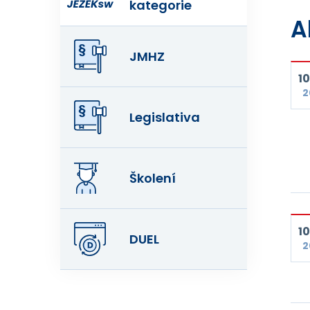
kategorie
A
JMHZ
10
2
Legislativa
Školení
10
DUEL
2