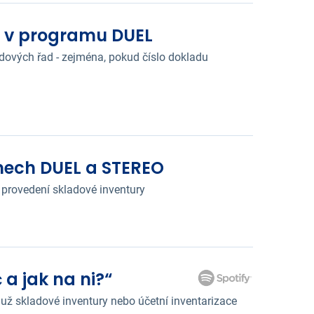
d v programu DUEL
adových řad - zejména, pokud číslo dokladu
mech DUEL a STEREO
provedení skladové inventury
 a jak na ni?“
 už skladové inventury nebo účetní inventarizace