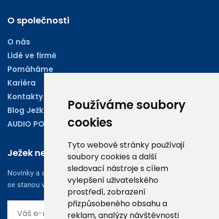
O společnosti
O nás
Lidé ve firmě
Pomáháme
Kariéra
Kontakty
Používáme soubory
Blog Ježkoviny
cookies
AUDIO PODCASTY
Tyto webové stránky používají
Ježek newsletter
soubory cookies a další
sledovací nástroje s cílem
Novinky a aktuality z oboru účetnictví, obchodu či legislativy
vylepšení uživatelského
se stanou vaším dobrým rádcem.
prostředí, zobrazení
přizpůsobeného obsahu a
reklam, analýzy návštěvnosti