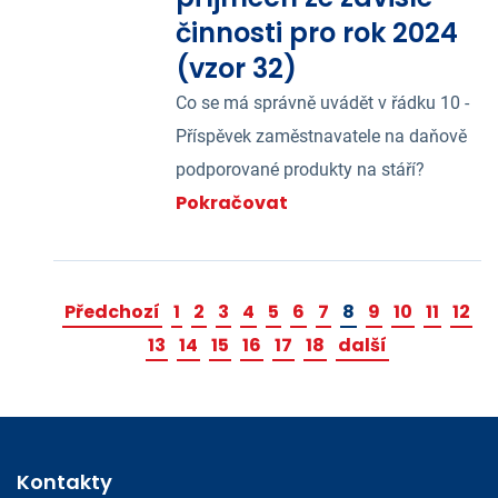
činnosti pro rok 2024
(vzor 32)
Co se má správně uvádět v řádku 10 -
Příspěvek zaměstnavatele na daňově
podporované produkty na stáří?
Pokračovat
Předchozí
1
2
3
4
5
6
7
8
9
10
11
12
13
14
15
16
17
18
další
Kontakty