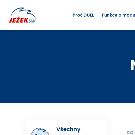
Proč DUEL
Funkce a modu
Všechny
CO 