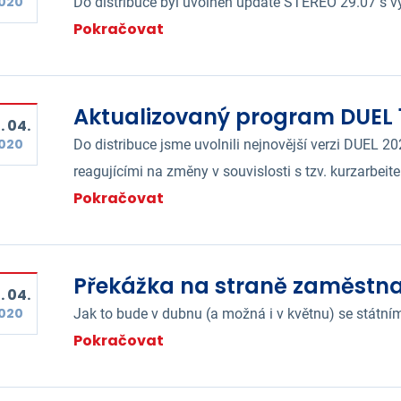
020
Do distribuce byl uvolněn update STEREO 29.07 s vy
Pokračovat
Aktualizovaný program DUEL 1
. 04.
020
Do distribuce jsme uvolnili nejnovější verzi DUEL 
reagujícími na změny v souvislosti s tzv. kurzarbeit
Pokračovat
Překážka na straně zaměstnav
. 04.
020
Jak to bude v dubnu (a možná i v květnu) se státní
Pokračovat