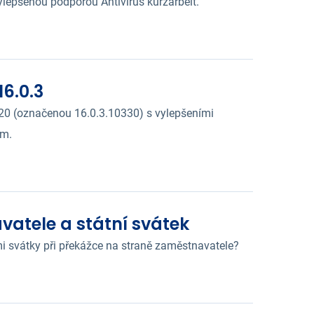
lepšenou podporou Antivirus kurzarbeit.
6.0.3
2020 (označenou 16.0.3.10330) s vylepšeními
em.
atele a státní svátek
mi svátky při překážce na straně zaměstnavatele?