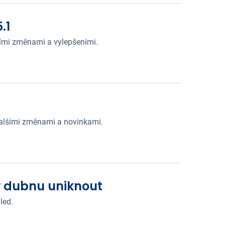
.1
šími změnami a vylepšeními.
dalšími změnami a novinkami.
v dubnu uniknout
led.