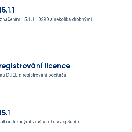
.1.1
s označením 15.1.1.10290 s několika drobnými
registrování licence
u DUEL a registrování počítačů.
5.1
ěkolika drobnými změnami a vylepšeními.