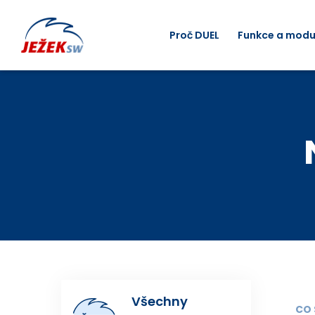
Proč DUEL
Funkce a modu
Všechny
CO 