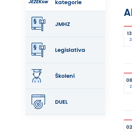
kategorie
A
JMHZ
13
2
Legislativa
Školení
06
2
DUEL
02