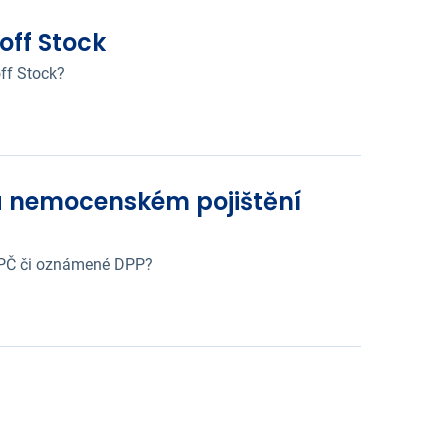
off Stock
off Stock?
a nemocenském pojištění
 DPČ či oznámené DPP?