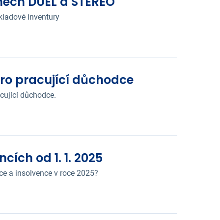
mech DUEL a STEREO
kladové inventury
pro pracující důchodce
acující důchodce.
cích od 1. 1. 2025
ce a insolvence v roce 2025?