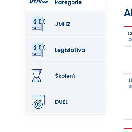
kategorie
A
JMHZ
12
2
Legislativa
Školení
11
2
DUEL