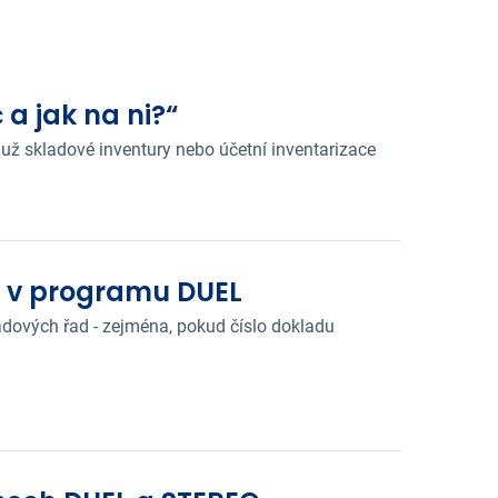
 a jak na ni?“
 už skladové inventury nebo účetní inventarizace
d v programu DUEL
ladových řad - zejména, pokud číslo dokladu