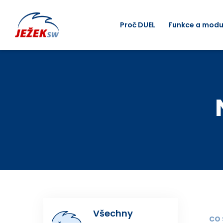
Proč DUEL
Funkce a modu
Všechny
CO 