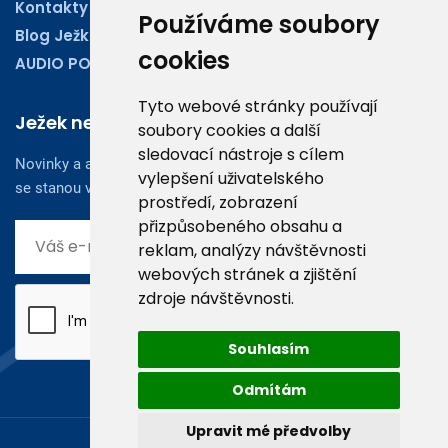
Kontakty
Používáme soubory
Blog Ježkoviny
cookies
AUDIO PODCASTY
Tyto webové stránky používají
Ježek newsletter
soubory cookies a další
sledovací nástroje s cílem
Novinky a aktuality z oboru účetnictví, obchodu či legislativy
vylepšení uživatelského
se stanou vaším dobrým rádcem.
prostředí, zobrazení
přizpůsobeného obsahu a
reklam, analýzy návštěvnosti
webových stránek a zjištění
zdroje návštěvnosti.
Souhlasím
Odmítám
Upravit mé předvolby
© 2026, Ježek software s.r.o.