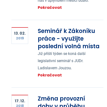
nás v uplynulém měsíci událo.
Pokračovat
Seminář k Zákoníku
13. 02.
práce - využijte
2019
poslední volná místa
Již příští týden se koná další
legislativní seminář s JUDr.
Ladislavem Jouzou.
Pokračovat
Změna provozní
17. 12.
doby v průběhu
2018