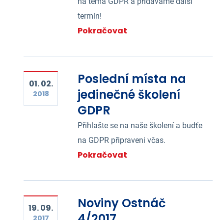
na téma GDPR a přídáváme další
termín!
Pokračovat
Poslední místa na
01. 02.
jedinečné školení
2018
GDPR
Přihlašte se na naše školení a budťe
na GDPR připraveni včas.
Pokračovat
Noviny Ostnáč
19. 09.
4/2017
2017