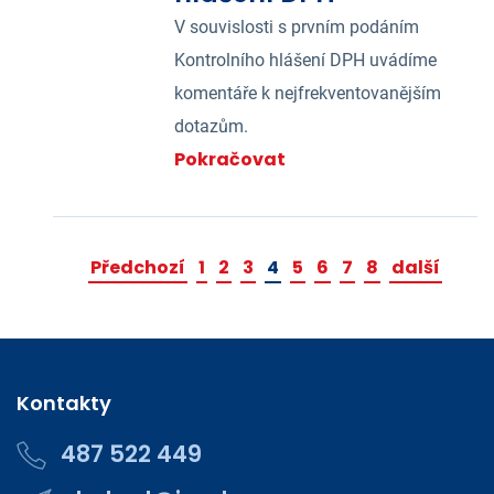
V souvislosti s prvním podáním
Kontrolního hlášení DPH uvádíme
komentáře k nejfrekventovanějším
dotazům.
Pokračovat
Předchozí
1
2
3
4
5
6
7
8
další
Kontakty
487 522 449