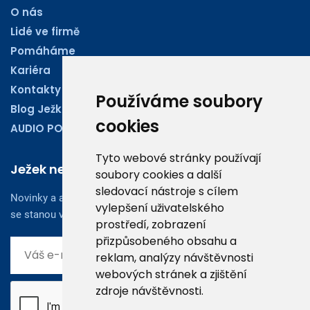
O nás
Lidé ve firmě
Pomáháme
Kariéra
Kontakty
Používáme soubory
Blog Ježkoviny
cookies
AUDIO PODCASTY
Tyto webové stránky používají
Ježek newsletter
soubory cookies a další
sledovací nástroje s cílem
Novinky a aktuality z oboru účetnictví, obchodu či legislativy
vylepšení uživatelského
se stanou vaším dobrým rádcem.
prostředí, zobrazení
přizpůsobeného obsahu a
reklam, analýzy návštěvnosti
webových stránek a zjištění
zdroje návštěvnosti.