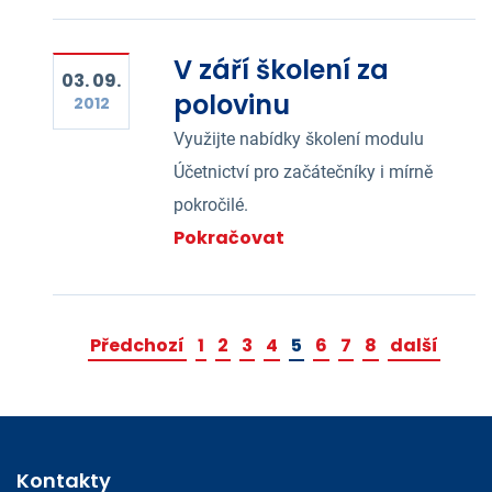
V září školení za
03. 09.
polovinu
2012
Využijte nabídky školení modulu
Účetnictví pro začátečníky i mírně
pokročilé.
Pokračovat
Předchozí
1
2
3
4
5
6
7
8
další
Kontakty