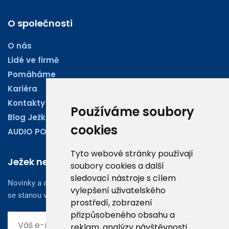
O společnosti
O nás
Lidé ve firmě
Pomáháme
Kariéra
Kontakty
Používáme soubory
Blog Ježkoviny
cookies
AUDIO PODCASTY
Tyto webové stránky používají
Ježek newsletter
soubory cookies a další
sledovací nástroje s cílem
Novinky a aktuality z oboru účetnictví, obchodu či legislativy
vylepšení uživatelského
se stanou vaším dobrým rádcem.
prostředí, zobrazení
přizpůsobeného obsahu a
reklam, analýzy návštěvnosti