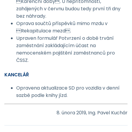
Karenční doby. U nepřítomností,
zahájených v červnu budou tedy první tři dny
bez náhrady.
Oprava součtů příspěvků mimo mzdu v
Rekapitulace mezd.
Upraven formulář Potvrzení o době trvání
zaměstnání zakládajícím účast na
nemocenském pojištění zaměstnanců pro
ČSSZ.
KANCELÁŘ
Opravena aktualizace SD pro vozidla v denní
sazbě podle knihy jízd.
8. února 2019, Ing. Pavel Kuchár