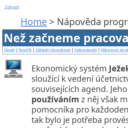
Zobrazit
Home
> Nápověda progr
Než začneme pracova
Obsah
|
Rejstřík
|
Základní dovednosti
|
Videonávody
|
Klávesové zkra
Ekonomický systém
Ježe
sloužící k vedení účetnic
souvisejících agend. Jeh
používáním
z něj však m
pomocníka pro každodenn
tak bylo je potřeba prové