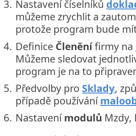
Nastavení číselníků
dokla
můžeme zrychlit a zautoma
protože program bude mít
Definice
Členění
firmy na
Můžeme sledovat jednotliv
program je na to připrave
Předvolby pro
Sklady
, zp
případě používání
maloob
Nastavení
modulů
Mzdy, M