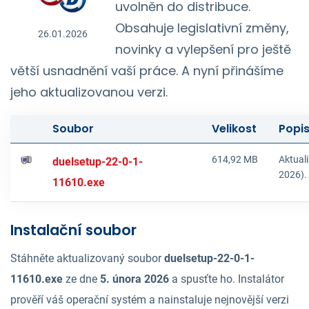
uvolněn do distribuce.
Obsahuje legislativní změny,
26.01.2026
novinky a vylepšení pro ještě
větší usnadnění vaší práce. A nyní přinášíme
jeho aktualizovanou verzi.
Soubor
Velikost
Popi
614,92 MB
Aktual
duelsetup-22-0-1-
2026).
11610.exe
Instalační soubor
Stáhněte aktualizovaný soubor
duelsetup-22-0-1-
11610.exe
ze dne
5. února 2026
a spusťte ho. Instalátor
prověří váš operační systém a nainstaluje nejnovější verzi