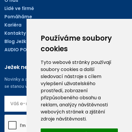
O nás
Lidé ve firmě
Pomáháme
Kariéra
Kontakty
Používáme soubory
Blog Ježkoviny
cookies
AUDIO PODCASTY
Tyto webové stránky používají
Ježek newsletter
soubory cookies a další
sledovací nástroje s cílem
Novinky a aktuality z oboru účetnictví, obchodu či legislativy
vylepšení uživatelského
se stanou vaším dobrým rádcem.
prostředí, zobrazení
přizpůsobeného obsahu a
reklam, analýzy návštěvnosti
webových stránek a zjištění
zdroje návštěvnosti.