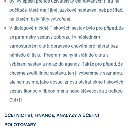
Byl vylepšen přenos uživatelsky definovaných filtrů na
počítače, které mají jiné jazykové nastavení než počítač,
na kterém byly filtry vytvořené.
V dialogovém okně Tiskových sestav bylo pro případ, že
se parametry sestavy zobrazují v následném
samostatném okně, opraveno chování pro návrat bez
náhledu či tisku. Program se nyní vrátí do okna s
výběrem sestav a ne až do agendy. Takže pro případ, že
chceme zvolit jinou sestavu, jen ji vybereme v seznamu,
ale nemusíme, jako dosud, znovu otvírat okno tiskových
sestav ikonou v ribbon menu nebo klávesovou zkratkou
Ctrl+P.
ÚČETNICTVÍ, FINANCE, ANALÝZY A ÚČETNÍ
POLOTOVARY