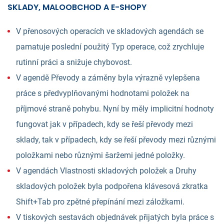
SKLADY, MALOOBCHOD A E-SHOPY
V přenosových operacích ve skladových agendách se
pamatuje poslední použitý Typ operace, což zrychluje
rutinní práci a snižuje chybovost.
V agendě Převody a záměny byla výrazně vylepšena
práce s předvyplňovanými hodnotami položek na
příjmové straně pohybu. Nyní by měly implicitní hodnoty
fungovat jak v případech, kdy se řeší převody mezi
sklady, tak v případech, kdy se řeší převody mezi různými
položkami nebo různými šaržemi jedné položky.
V agendách Vlastnosti skladových položek a Druhy
skladových položek byla podpořena klávesová zkratka
Shift+Tab pro zpětné přepínání mezi záložkami.
V tiskových sestavách objednávek přijatých byla práce s