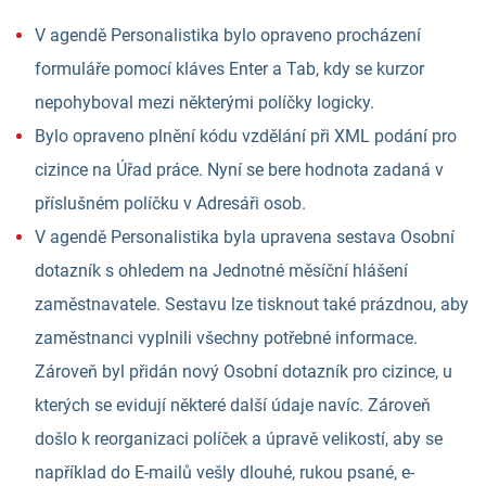
V agendě Personalistika bylo opraveno procházení
formuláře pomocí kláves Enter a Tab, kdy se kurzor
nepohyboval mezi některými políčky logicky.
Bylo opraveno plnění kódu vzdělání při XML podání pro
cizince na Úřad práce. Nyní se bere hodnota zadaná v
příslušném políčku v Adresáři osob.
V agendě Personalistika byla upravena sestava Osobní
dotazník s ohledem na Jednotné měsíční hlášení
zaměstnavatele. Sestavu lze tisknout také prázdnou, aby
zaměstnanci vyplnili všechny potřebné informace.
Zároveň byl přidán nový Osobní dotazník pro cizince, u
kterých se evidují některé další údaje navíc. Zároveň
došlo k reorganizaci políček a úpravě velikostí, aby se
například do E-mailů vešly dlouhé, rukou psané, e-