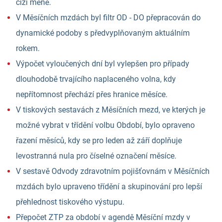
cizí měně.
V Měsíčních mzdách byl filtr OD - DO přepracován do
dynamické podoby s předvyplňovaným aktuálním
rokem.
Výpočet vyloučených dní byl vylepšen pro případy
dlouhodobě trvajícího naplaceného volna, kdy
nepřítomnost přechází přes hranice měsíce.
V tiskových sestavách z Měsíčních mezd, ve kterých je
možné vybrat v třídění volbu Období, bylo opraveno
řazení měsíců, kdy se pro leden až září doplňuje
levostranná nula pro číselné označení měsíce.
V sestavě Odvody zdravotním pojišťovnám v Měsíčních
mzdách bylo upraveno třídění a skupinování pro lepší
přehlednost tiskového výstupu.
Přepočet ZTP za období v agendě Měsíční mzdy v