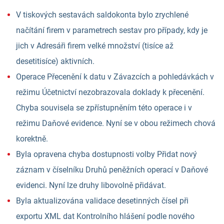
V tiskových sestavách saldokonta bylo zrychlené
načítání firem v parametrech sestav pro případy, kdy je
jich v Adresáři firem velké množství (tisíce až
desetitisíce) aktivních.
Operace Přecenění k datu v Závazcích a pohledávkách v
režimu Účetnictví nezobrazovala doklady k přecenění.
Chyba souvisela se zpřístupněním této operace i v
režimu Daňové evidence. Nyní se v obou režimech chová
korektně.
Byla opravena chyba dostupnosti volby Přidat nový
záznam v číselníku Druhů peněžních operací v Daňové
evidenci. Nyní lze druhy libovolně přidávat.
Byla aktualizována validace desetinných čísel při
exportu XML dat Kontrolního hlášení podle nového