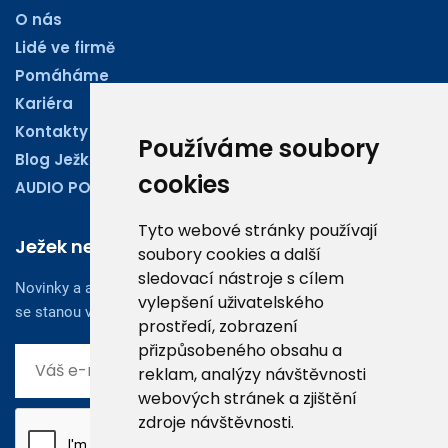
O nás
Lidé ve firmě
Pomáháme
Kariéra
Kontakty
Používáme soubory
Blog Ježkoviny
cookies
AUDIO PODCASTY
Tyto webové stránky používají
Ježek newsletter
soubory cookies a další
sledovací nástroje s cílem
Novinky a aktuality z oboru účetnictví, obchodu či legislativy
vylepšení uživatelského
se stanou vaším dobrým rádcem.
prostředí, zobrazení
přizpůsobeného obsahu a
reklam, analýzy návštěvnosti
webových stránek a zjištění
zdroje návštěvnosti.