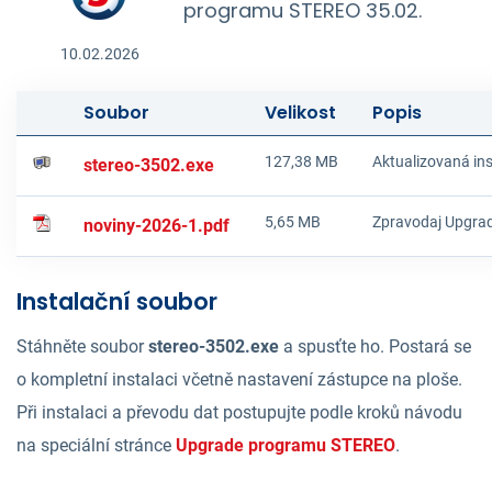
programu STEREO 35.02.
10.02.2026
Soubor
Velikost
Popis
127,38 MB
Aktualizovaná in
stereo-3502.exe
5,65 MB
Zpravodaj Upgrad
noviny-2026-1.pdf
Instalační soubor
Stáhněte soubor
stereo-3502.exe
a spusťte ho. Postará se
o kompletní instalaci včetně nastavení zástupce na ploše.
Při instalaci a převodu dat postupujte podle kroků návodu
na speciální stránce
Upgrade programu STEREO
.