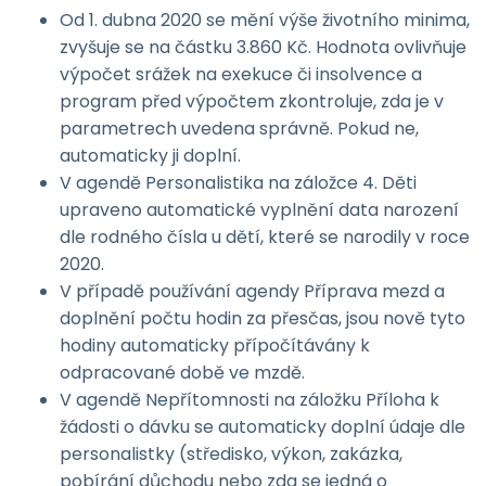
Od 1. dubna 2020 se mění výše životního minima,
zvyšuje se na částku 3.860 Kč. Hodnota ovlivňuje
výpočet srážek na exekuce či insolvence a
program před výpočtem zkontroluje, zda je v
parametrech uvedena správně. Pokud ne,
automaticky ji doplní.
V agendě Personalistika na záložce 4. Děti
upraveno automatické vyplnění data narození
dle rodného čísla u dětí, které se narodily v roce
2020.
V případě používání agendy Příprava mezd a
doplnění počtu hodin za přesčas, jsou nově tyto
hodiny automaticky přípočítávány k
odpracované době ve mzdě.
V agendě Nepřítomnosti na záložku Příloha k
žádosti o dávku se automaticky doplní údaje dle
personalistky (středisko, výkon, zakázka,
pobírání důchodu nebo zda se jedná o