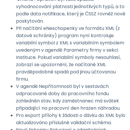
vyhodnocování platnosti jednotlivých typů, a to
podle data notifikace, který je ČSSZ rovněž nově
poskytován.
Při načítání eNeschopenky ve formátu XML (z
datové schránky) program nyní kontroluje
variabilní symbol z XML s variabilním symbolem
uvedeným v agendě Parametry firmy v sekci
Instituce. Pokud variabilní symboly nesouhlasí,
zobrazí se upozornění, že načítané XML
pravděpodobně spadá pod jinou účtovanou
firmu.
V agendě Nepřítomnosti byl v sestavách
odpracované doby do pracovního fondu
zohledněn stav, kdy zaměstnanec má svátek
připadající na pracovní den hrazen náhradou.
Pro export přílohy k žádosti o dávku do XML bylo
aktualizováno příslušné validační schéma.
Nové tiskopisy Potvrzení o zdanitelných