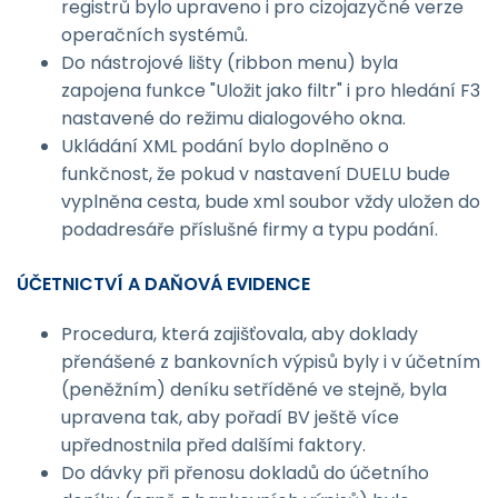
registrů bylo upraveno i pro cizojazyčné verze
operačních systémů.
Do nástrojové lišty (ribbon menu) byla
zapojena funkce "Uložit jako filtr" i pro hledání F3
nastavené do režimu dialogového okna.
Ukládání XML podání bylo doplněno o
funkčnost, že pokud v nastavení DUELU bude
vyplněna cesta, bude xml soubor vždy uložen do
podadresáře příslušné firmy a typu podání.
ÚČETNICTVÍ A DAŇOVÁ EVIDENCE
Procedura, která zajišťovala, aby doklady
přenášené z bankovních výpisů byly i v účetním
(peněžním) deníku setříděné ve stejně, byla
upravena tak, aby pořadí BV ještě více
upřednostnila před dalšími faktory.
Do dávky při přenosu dokladů do účetního