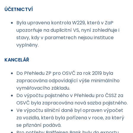
ÚČETNICTVÍ
Byla upravena kontrola W229, která v ZaP
upozorňuje na duplicitní VS, nyní zohledňuje i
stavy, kdy v parametrech nejsou instituce
vyplněny.
KANCELÁŘ
Do Přehledu ZP pro OSVČ za rok 2019 byla
zapracována odpovídající výše minimálního
vyměřovacího základu.
Do výpočtu pojistného v Přehledu pro ČSSZ za
OSVČ byla zapracována nová sazba pojistného.
Ve výpočtu silniční daně byl opraven výpočet
za vozidla, která byla pořízena v roce, za který
se přiznání podává.
Pro potřeby Raiffeisen Bank byly do exportu