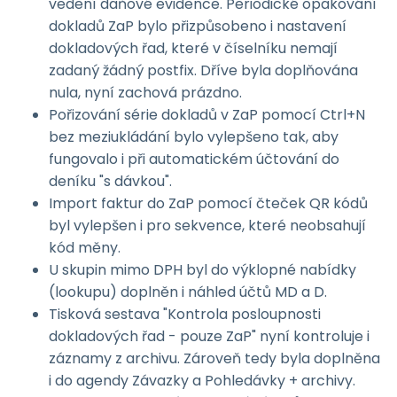
vedení daňové evidence. Periodické opakování
dokladů ZaP bylo přizpůsobeno i nastavení
dokladových řad, které v číselníku nemají
zadaný žádný postfix. Dříve byla doplňována
nula, nyní zachová prázdno.
Pořizování série dokladů v ZaP pomocí Ctrl+N
bez meziukládání bylo vylepšeno tak, aby
fungovalo i při automatickém účtování do
deníku "s dávkou".
Import faktur do ZaP pomocí čteček QR kódů
byl vylepšen i pro sekvence, které neobsahují
kód měny.
U skupin mimo DPH byl do výklopné nabídky
(lookupu) doplněn i náhled účtů MD a D.
Tisková sestava "Kontrola posloupnosti
dokladových řad - pouze ZaP" nyní kontroluje i
záznamy z archivu. Zároveň tedy byla doplněna
i do agendy Závazky a Pohledávky + archivy.