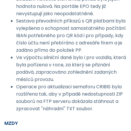
hodnota nulová. Na portále EPO tedy již
nevystupují jako neopodstatněné.
Sestava převodních příkazů s QR platbami byla
vylepšena o schopnost samostatného počítání
IBAN potřebného pro QR kód i pro případy, kdy
číslo účtu není přebíráno z adresáře firem a je
zadáno přímo do položek PP.
Ve výpočtu silniční daně bylo i pro vozidla, která
byla pořízena v roce, za který se přiznání
podává, zapracováno zohlednění zadaných
měsíců provozu.
Operace pro aktualizaci semaforu CRIBIS byla
rozšířena tak, aby v případě nedostupnosti ZIP
souborů na FTP serveru dokázala stáhnout a
zpracovat "náhradní" TXT soubor.
MZDY