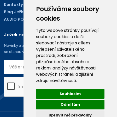
Kontakty
Používáme soubory
Blog Ježkoviny
cookies
AUDIO PODCASTY
Tyto webové stránky používají
Ježek newsletter
soubory cookies a další
sledovací nástroje s cílem
Novinky a aktuality z oboru účetnictví, obchodu či legislativy
vylepšení uživatelského
se stanou vaším dobrým rádcem.
prostředí, zobrazení
přizpůsobeného obsahu a
reklam, analýzy návštěvnosti
webových stránek a zjištění
zdroje návštěvnosti.
Souhlasím
Odmítám
Upravit mé předvolby