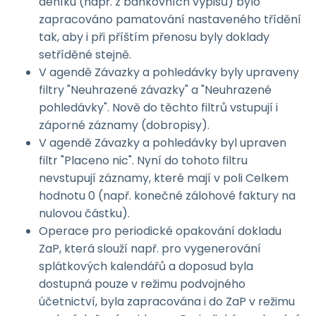
deníku (např. z bankovních výpisů) bylo
zapracováno pamatování nastaveného třídění
tak, aby i při příštím přenosu byly doklady
setříděné stejně.
V agendě Závazky a pohledávky byly upraveny
filtry "Neuhrazené závazky" a "Neuhrazené
pohledávky". Nově do těchto filtrů vstupují i
záporné záznamy (dobropisy).
V agendě Závazky a pohledávky byl upraven
filtr "Placeno nic". Nyní do tohoto filtru
nevstupují záznamy, které mají v poli Celkem
hodnotu 0 (např. konečné zálohové faktury na
nulovou částku).
Operace pro periodické opakování dokladu
ZaP, která slouží např. pro vygenerování
splátkových kalendářů a doposud byla
dostupná pouze v režimu podvojného
účetnictví, byla zapracována i do ZaP v režimu