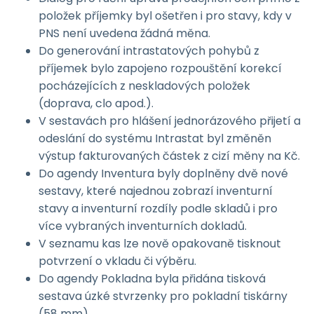
položek příjemky byl ošetřen i pro stavy, kdy v
PNS není uvedena žádná měna.
Do generování intrastatových pohybů z
příjemek bylo zapojeno rozpouštění korekcí
pocházejících z neskladových položek
(doprava, clo apod.).
V sestavách pro hlášení jednorázového přijetí a
odeslání do systému Intrastat byl změněn
výstup fakturovaných částek z cizí měny na Kč.
Do agendy Inventura byly doplněny dvě nové
sestavy, které najednou zobrazí inventurní
stavy a inventurní rozdíly podle skladů i pro
více vybraných inventurních dokladů.
V seznamu kas lze nově opakovaně tisknout
potvrzení o vkladu či výběru.
Do agendy Pokladna byla přidána tisková
sestava úzké stvrzenky pro pokladní tiskárny
(58 mm).