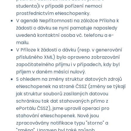
studenta)i v případě pořízení nemoci
prostřednictvím eNeschopenky.
V agendě Nepřítomnosti na záložce Příloha k
žádosti o dávku se nyní pamatuje naposledy
uvedená kontaktní osoba vč. telefonu a e-
mailu.
V Příloze k žádosti o dávku (resp. v generování
příslušného XML) bylo opraveno zobrazování
započitatelného příjmu i v případech, kdy byl
příjem v daném měsíci nulový.
S ohledem na změny struktur datových zdrojů
eNeschopenek na straně ČSSZ (změny se týkají
jak struktur souborů zasílaných datovou
schránkou tak dat stahovaných přímo z
ePortálu ČSSZ), jsme upravili operaci pro
stahování eNeschopenek. Nově jsou
zpracovávány notifikace typu "storno" a
"změna". Upraven byl také způsob