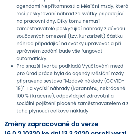
agendami Nepřítomnosti a Měsíční mzdy, která
řeší poskytování náhrad za svátky připadající
na pracovní dny. Díky tomu nemusí
zaměstnavatelé poskytující náhrady z důvodu
současných omezení (tzv. kurzarbeit) částku
náhrad připadající na svátky upravovat a při
správném zadání bude vše fungovat
automaticky.
Pro snazší tvorbu podkladů Vyúčtování mezd
pro Úřad práce byla do agendy Měsíční mzdy
připravena sestava "Mzdové náklady (COVID-
19)". Ta vyčíslí náhrady (karanténu, nekrácené
100 % i krácené), odpovídající zdravotní a
sociální pojištění placené zaměstnavatelem a z
toho plynoucí celkové náklady.
Změny zapracované do verze
16.0.2.10320 ke dni 13.3.2020 oproti verzi