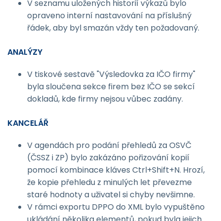
V seznamu uložených historií výkazů bylo
opraveno interní nastavování na příslušný
řádek, aby byl smazán vždy ten požadovaný.
ANALÝZY
V tiskové sestavě "Výsledovka za IČO firmy"
byla sloučena sekce firem bez IČO se sekcí
dokladů, kde firmy nejsou vůbec zadány.
KANCELÁŘ
V agendách pro podání přehledů za OSVČ
(ČSSZ i ZP) bylo zakázáno pořizování kopií
pomocí kombinace kláves Ctrl+Shift+N. Hrozí,
že kopie přehledu z minulých let převezme
staré hodnoty a uživatel si chyby nevšimne.
V rámci exportu DPPO do XML bylo vypuštěno
ukládání několika elementů, pokud byla jejich