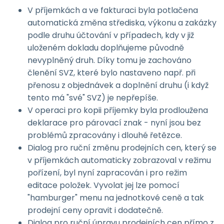
V příjemkách a ve fakturaci byla potlačena
automatická změna střediska, výkonu a zakázky
podle druhu účtování v případech, kdy v již
uloženém dokladu doplňujeme původně
nevyplněný druh. Díky tomu je zachováno
členění SVZ, které bylo nastaveno např. při
přenosu z objednávek a doplnění druhu (i když
tento má "své" SVZ) je nepřepíše.
V operaci pro kopii příjemky byla prodloužena
deklarace pro párovací znak - nyní jsou bez
problémů zpracovány i dlouhé řetězce.
Dialog pro ruční změnu prodejních cen, který se
v příjemkách automaticky zobrazoval v režimu
pořízení, byl nyní zapracován i pro režim
editace položek. Vyvolat jej lze pomocí
"hamburger" menu na jednotkové ceně a tak
prodejní ceny opravit i dodatečně.
Dialog pro ruční úpravu prodejních cen přímo z