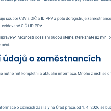
uje soubor CSV s OIČ a ID PPV a poté doregistruje zaměstnance
evidované OIČ i ID PPV.
aveny. Možnosti odeslání budou stejné, které znáte již nyní 
emění.
ní údajů o zaměstnancích
 nutné mít kompletní a aktuální informace. Mnohé z nich se dří
 informace o cizincích zasílaly na Úřad práce, od 1. 4. 2026 se 