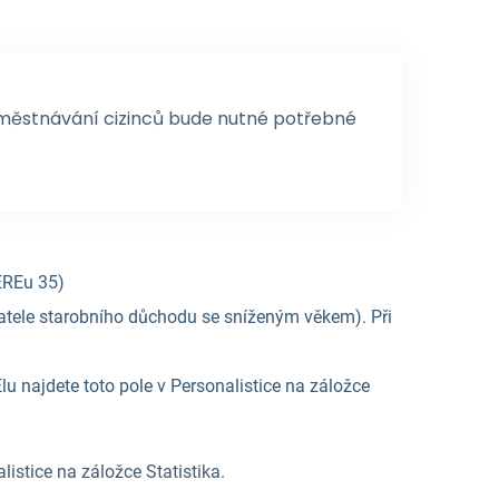
městnávání cizinců bude nutné potřebné
EREu 35)
vatele starobního důchodu se sníženým věkem). Při
u najdete toto pole v Personalistice na záložce
istice na záložce Statistika.