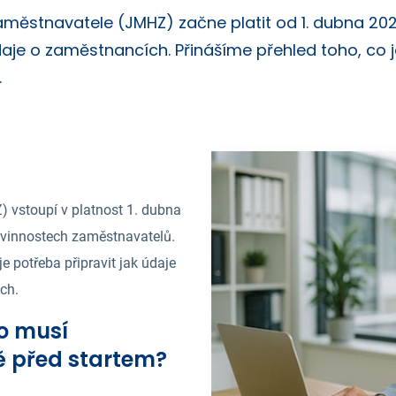
aměstnavatele (JMHZ) začne platit od 1. dubna 20
aje o zaměstnancích. Přinášíme přehled toho, co j
.
 vstoupí v platnost 1. dubna
ovinnostech zaměstnavatelů.
 potřeba připravit jak údaje
ch.
Co musí
ě před startem?