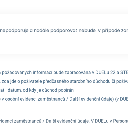
 nepodporuje a nadále podporovat nebude. V případě za
ra požadovaných informací bude zapracována v DUELu 22 a ST
í, zda jde o poživatele předčasného starobního důchodu či poži
at i datum, od kdy je důchod pobírán
v osobní evidenci zaměstnanců / Další evidenční údaje) (v DUEl
idenci zaměstnanců / Další evidenční údaje. V DUELu v Personal