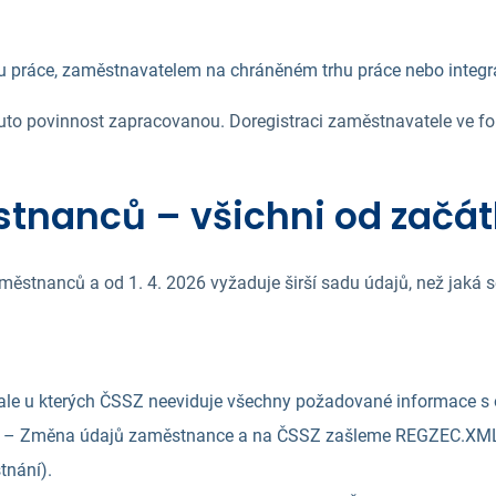
ou práce, zaměstnavatelem na chráněném trhu práce nebo integ
to povinnost zapracovanou. Doregistraci zaměstnavatele ve f
stnanců – všichni od začá
ěstnanců a od 1. 4. 2026 vyžaduje širší sadu údajů, než jaká s
i, ale u kterých ČSSZ neeviduje všechny požadované informace s 
3 – Změna údajů zaměstnance a na ČSSZ zašleme REGZEC.XML (
tnání).