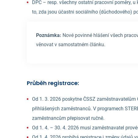
DPČ – resp. všechny ostatní pracovní poměry, u 
to, zda jsou účastni sociálního (důchodového) poji
Poznámka:
Nové povinné hlášení všech pracov
věnovat v samostatném článku.
Průběh registrace:
Od 1. 3. 2026 poskytne ČSSZ zaměstnavatelům
přihlášených zaměstnanců. V programech STERE
zaměstnancům přepisovat ručně.
Od 1. 4. – 30. 4. 2026 musí zaměstnavatel prov
Od 1. 4. 2026 probíhá registrace i změny údaj