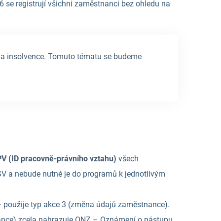
 se registrují všichni zaměstnanci bez ohledu na
í a insolvence. Tomuto tématu se budeme
PV (ID pracovně-právního vztahu)
všech
 a nebude nutné je do programů k jednotlivým
– použije typ akce 3 (změna údajů zaměstnance).
nance) zcela nahrazuje ONZ – Oznámení o nástupu