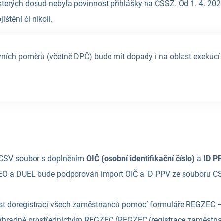
kterých dosud nebyla povinnost přihlášky na ČSSZ. Od 1. 4. 2026
štění či nikoli.
ních poměrů (včetně DPČ) bude mít dopady i na oblast exekuc
 CSV soubor s doplněním
OIČ (osobní identifikační číslo)
a
ID P
O a DUEL bude podporován import OIČ a ID PPV ze souboru CSV
ést doregistraci všech zaměstnanců pomocí formuláře REGZEC 
ů výhradně prostřednictvím REGZEC (REGZEC (registrace zaměst