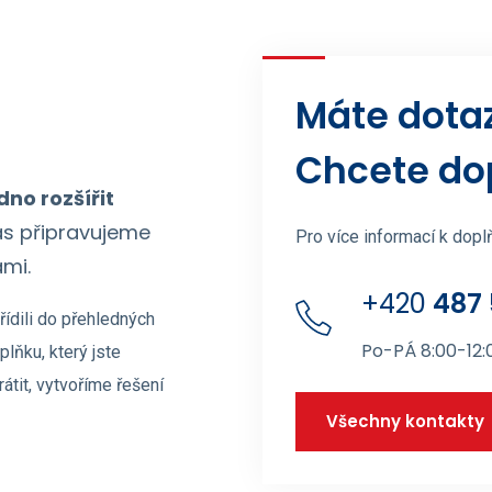
Máte dota
Chcete do
no rozšířit
vás připravujeme
Pro více informací k dop
ami.
+420
487 
řídili do přehledných
Po-PÁ 8:00-12:0
plňku, který jste
átit, vytvoříme řešení
Všechny kontakty