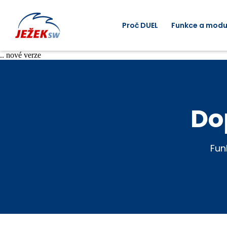
Proč DUEL
Funkce a modu
.. nové verze
Do
Fun