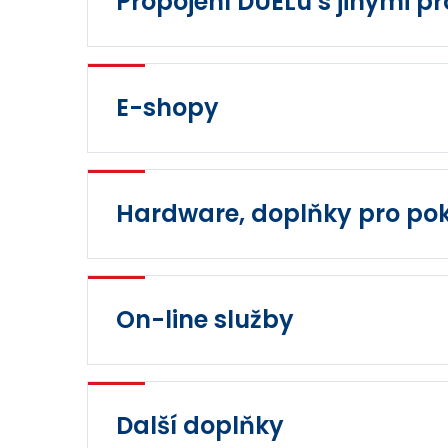
Propojení DUELu s jinými 
E-shopy
Hardware, doplňky pro po
On-line služby
Další doplňky