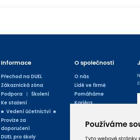
Informace
O společnosti
N
Přechod na DUEL
O nás
č
Zákaznická zóna
Lidé ve firmě
Podpora
Školení
Pomáháme
|
Ke stažení
Kariéra
■ Vedení účetnictví ■
Kontakty
Provize za
Blog Ježkoviny
Používáme so
doporučení
AUDIO PODCASTY
DUEL pro školy
Tyto webové stránky po