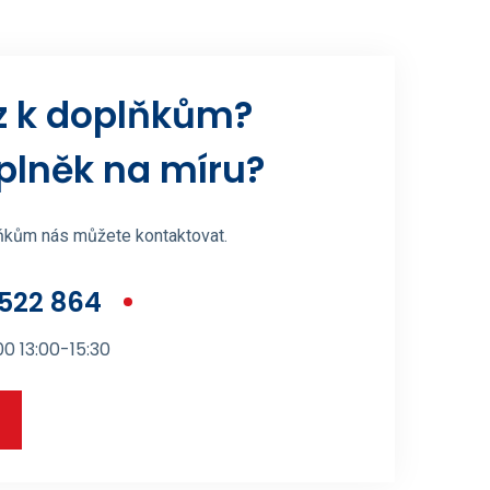
z k doplňkům?
plněk na míru?
lňkům nás můžete kontaktovat.
522 864
0 13:00-15:30