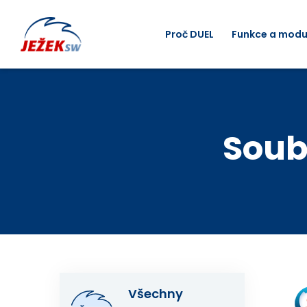
Proč DUEL
Funkce a modu
Soub
Všechny