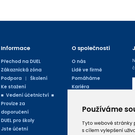
Informace
O společnosti
N
Přechod na DUEL
O nás
č
Zákaznická zóna
Lidé ve firmě
Podpora
Školení
Pomáháme
|
Ke stažení
Kariéra
■ Vedení účetnictví ■
Kontakty
Provize za
Blog Ježkoviny
Používáme so
doporučení
AUDIO PODCASTY
DUEL pro školy
Tyto webové stránky po
Jste účetní
s cílem vylepšení uži