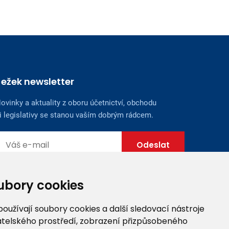
Ježek newsletter
ovinky a aktuality z oboru účetnictví, obchodu
i legislativy se stanou vaším dobrým rádcem.
ubory cookies
užívají soubory cookies a další sledovací nástroje
vatelského prostředí, zobrazení přizpůsobeného