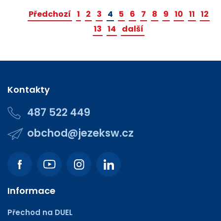
Předchozí
1
2
3
4
5
6
7
8
9
10
11
12
13
14
další
Kontakty
487 522 449
obchod@jezeksw.cz
Informace
Přechod na DUEL